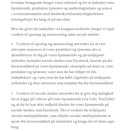
hvordan besøgende bruger vores websted og for at forbedre vores
hjemmeside, produkter, tjenester og marketingindsats og som er
i overensstemmelse med databeskyttelsesmyndighedernes
retningslinjer for brug af private data.
Hvis du giver dit samtykke via knappen nedenfor, bruger vi også
cookies til sporing og annoncering samt sociale medier:
Cookies til sporing og annoncering anvendes for at vise
relevante annoncer af vores produkter og tjenester, der er
skræddersyet til dig på vores hjemmeside og på tredjeparts
websider, herunder sociale medier som Facebook, baseret på din
browseradfærd på vores hjemmeside, eksempler på dette er, viste
produkter og tjenester, varer som du har tilføjet til din
indkøbskurv og varer, som du har købt, ligeledes på tredjeparts
websteder og dine interesser som stammer fra din browseradfærd.
Cookies til sociale medier anvendes for at give dig mulighed
for at kigge på videoer på vores hjemmeside (via f.eks. YouTube)
og så du let kan dele indhold direkte fra vores hjemmeside på
sociale medier, som Facebook. Det er cookies fra tredjeparts
sociale medieplatforme, som tillader sociale medieplatforme at
spore din browseradfærd på internettet og bruge det til deres eget
brug.