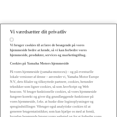
Vi værdsætter dit privatliv
Vi bruger cookies til at lære de besøgende på vores
hjemmeside bedre at kende, så vi kan forbedre vores
hjemmeside, produkter, services og marketingtiltag.
Cookies på Yamaha Motors hjemmeside
På vores hjemmeside (yamaha-motor.eu) – og på eventuelle
lokale versioner af denne – anvender vi, Yamaha Motor Europe
N.V., dets filialer og tilknyttede partnere, cookies, herunder
teknikker som ligner cookies, så som JaveScript og Web
beacons. Vi bruger funktionelle cookies, så vores hjemmeside
fungerer korrekt og giver dig grundlæggende funktioner på
vores hjemmeside, f.eks. at huske dine loginoplysninger og
sprogindstillinger. Vibruger også analytiske cookies til at
generere brugerstatistikker, som kan hjælpe os med at forstå,
hvordan besøgende bruger vores websted og for at forbedre vores