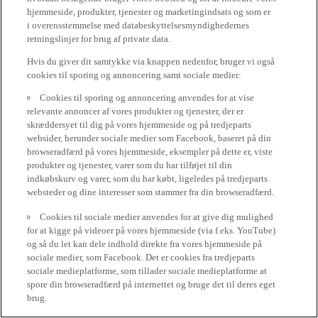
hjemmeside, produkter, tjenester og marketingindsats og som er
i overensstemmelse med databeskyttelsesmyndighedernes
retningslinjer for brug af private data.
Hvis du giver dit samtykke via knappen nedenfor, bruger vi også
cookies til sporing og annoncering samt sociale medier:
Cookies til sporing og annoncering anvendes for at vise
relevante annoncer af vores produkter og tjenester, der er
skræddersyet til dig på vores hjemmeside og på tredjeparts
websider, herunder sociale medier som Facebook, baseret på din
browseradfærd på vores hjemmeside, eksempler på dette er, viste
produkter og tjenester, varer som du har tilføjet til din
indkøbskurv og varer, som du har købt, ligeledes på tredjeparts
websteder og dine interesser som stammer fra din browseradfærd.
Cookies til sociale medier anvendes for at give dig mulighed
for at kigge på videoer på vores hjemmeside (via f.eks. YouTube)
og så du let kan dele indhold direkte fra vores hjemmeside på
sociale medier, som Facebook. Det er cookies fra tredjeparts
sociale medieplatforme, som tillader sociale medieplatforme at
spore din browseradfærd på internettet og bruge det til deres eget
brug.