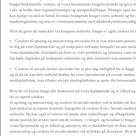
bruger funktionelle cookies, så vores hjemmeside fungerer korrekt og giver
f.eks. at huske dine loginoplysninger og sprogindstillinger. Vibruger også ana
kan hjælpe os med at forstå, hvordan besøgende bruger vores websted og for a
marketingindsats og som er i overensstemmelse med databeskyttelsesmyndighed
Hvis du giver dit samtykke via knappen nedenfor, bruger vi også cookies til
Cookies til sporing og annoncering anvendes for at vise relevante annonce
til dig på vores hjemmeside og på tredjeparts websider, herunder sociale me
vores hjemmeside, eksempler på dette er, viste produkter og tjenester, varer s
har købt, ligeledes på tredjeparts websteder og dine interesser som stammer f
Cookies til sociale medier anvendes for at give dig mulighed for at kigg
og så du let kan dele indhold direkte fra vores hjemmeside på sociale medier,
medieplatforme, som tillader sociale medieplatforme at spore din browseradfær
Hvis du vil kunne bruge alle funktioner på vores hjemmeside og se tilbud og a
du acceptere cookies
til sporing og annoncering og cookies til sociale medier ved at klikke på Acce
kun ønsker at acceptere bestemte kategorier af cookies (f.eks. Sociale medier
nedenfor. Du kan også til enhver tid ændre dine indstillinger og tilbagekal
denne politik for at lære mere om de cookies, vi bruger, og hvordan vi bruge
vores hjemmeside og se tilbud og annoncer, der er skræddersyet til dine intere
annoncering og cookies til sociale medier ved at klikke på Acceptere. Hvis du