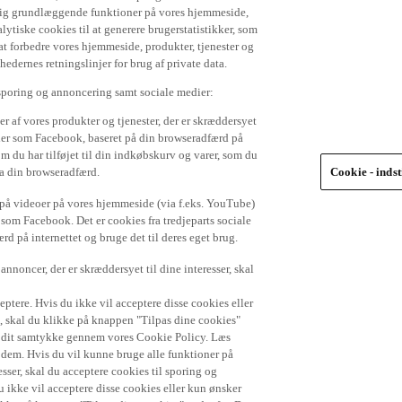
 dig grundlæggende funktioner på vores hjemmeside,
lytiske cookies til at generere brugerstatistikker, som
t forbedre vores hjemmeside, produkter, tjenester og
ernes retningslinjer for brug af private data.
 sporing og annoncering samt sociale medier:
r af vores produkter og tjenester, der er skræddersyet
dier som Facebook, baseret på din browseradfærd på
om du har tilføjet til din indkøbskurv og varer, som du
ra din browseradfærd.
Cookie - indst
e på videoer på vores hjemmeside (via f.eks. YouTube)
 som Facebook. Det er cookies fra tredjeparts sociale
d på internettet og bruge det til deres eget brug.
nnoncer, der er skræddersyet til dine interesser, skal
ptere. Hvis du ikke vil acceptere disse cookies eller
), skal du klikke på knappen "Tilpas dine cookies"
de dit samtykke gennem vores Cookie Policy. Læs
r dem. Hvis du vil kunne bruge alle funktioner på
sser, skal du acceptere cookies til sporing og
 ikke vil acceptere disse cookies eller kun ønsker