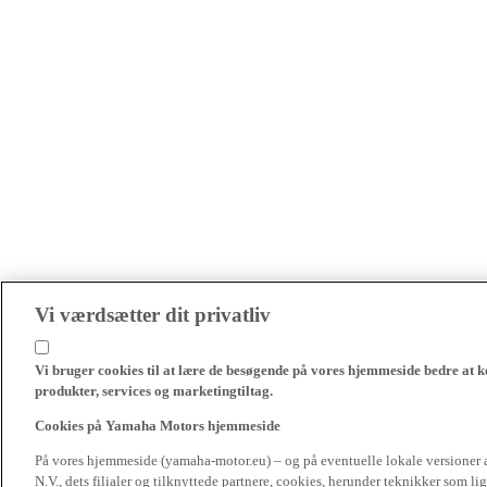
Vi værdsætter dit privatliv
Vi bruger cookies til at lære de besøgende på vores hjemmeside bedre at k
produkter, services og marketingtiltag.
Cookies på Yamaha Motors hjemmeside
På vores hjemmeside (yamaha-motor.eu) – og på eventuelle lokale versioner
N.V., dets filialer og tilknyttede partnere, cookies, herunder teknikker som l