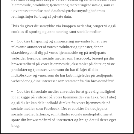
hjemmeside, produkter, tjenester og marketingindsats og som er
i overensstemmelse med databeskyttelsesmyndighedernes
retningslinjer for brug af private data.
Hvis du giver dit samtykke via knappen nedenfor, bruger vi også
cookies til sporing og annoncering samt sociale medier:
Cookies til sporing og annoncering anvendes for at vise
relevante annoncer af vores produkter og tjenester, der er
skræddersyet til dig på vores hjemmeside og på tredjeparts
websider, herunder sociale medier som Facebook, baseret på din
browseradfærd på vores hjemmeside, eksempler på dette er, viste
produkter og tjenester, varer som du har tilføjet til din
indkøbskurv og varer, som du har købt, ligeledes på tredjeparts
websteder og dine interesser som stammer fra din browseradfærd.
Cookies til sociale medier anvendes for at give dig mulighed
for at kigge på videoer på vores hjemmeside (via f.eks. YouTube)
og så du let kan dele indhold direkte fra vores hjemmeside på
sociale medier, som Facebook. Det er cookies fra tredjeparts
sociale medieplatforme, som tillader sociale medieplatforme at
spore din browseradfærd på internettet og bruge det til deres eget
brug.