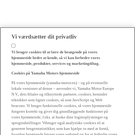
Vi værdsætter dit privatliv
Vi bruger cookies til at lære de besøgende på vores
hjemmeside bedre at kende, så vi kan forbedre vores
hjemmeside, produkter, services og marketingtiltag.
Cookies på Yamaha Motors hjemmeside
På vores hjemmeside (yamaha-motor.eu) – og på eventuelle
lokale versioner af denne – anvender vi, Yamaha Motor Europe
N.V., dets filialer og tilknyttede partnere, cookies, herunder
teknikker som ligner cookies, så som JaveScript og Web
beacons. Vi bruger funktionelle cookies, så vores hjemmeside
fungerer korrekt og giver dig grundlæggende funktioner på
vores hjemmeside, f.eks. at huske dine loginoplysninger og
sprogindstillinger. Vibruger også analytiske cookies til at
generere brugerstatistikker, som kan hjælpe os med at forstå,
hvordan besøgende bruger vores websted og for at forbedre vores