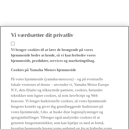
Vi værdsætter dit privatliv
Vi bruger cookies til at lære de besøgende på vores
hjemmeside bedre at kende, så vi kan forbedre vores
hjemmeside, produkter, services og marketingtiltag.
Cookies på Yamaha Motors hjemmeside
På vores hjemmeside (yamaha-motor.eu) – og på eventuelle
lokale versioner af denne – anvender vi, Yamaha Motor Europe
N.V., dets filialer og tilknyttede partnere, cookies, herunder
teknikker som ligner cookies, så som JaveScript og Web
beacons. Vi bruger funktionelle cookies, så vores hjemmeside
fungerer korrekt og giver dig grundlæggende funktioner på
vores hjemmeside, f.eks. at huske dine loginoplysninger og
sprogindstillinger. Vibruger også analytiske cookies til at
generere brugerstatistikker, som kan hjælpe os med at forstå,
hvordan besøgende bruger vores websted og for at forbedre vores