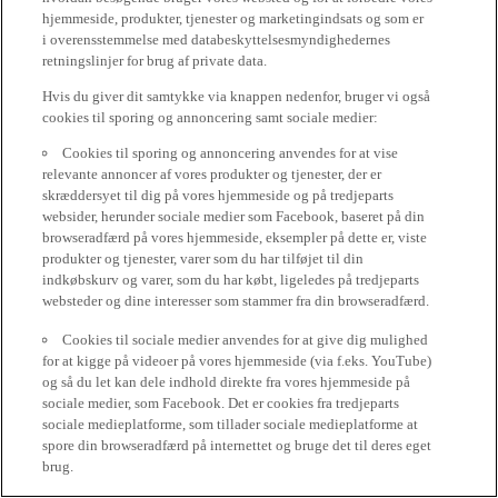
hjemmeside, produkter, tjenester og marketingindsats og som er
i overensstemmelse med databeskyttelsesmyndighedernes
retningslinjer for brug af private data.
Hvis du giver dit samtykke via knappen nedenfor, bruger vi også
cookies til sporing og annoncering samt sociale medier:
Cookies til sporing og annoncering anvendes for at vise
relevante annoncer af vores produkter og tjenester, der er
skræddersyet til dig på vores hjemmeside og på tredjeparts
websider, herunder sociale medier som Facebook, baseret på din
browseradfærd på vores hjemmeside, eksempler på dette er, viste
produkter og tjenester, varer som du har tilføjet til din
indkøbskurv og varer, som du har købt, ligeledes på tredjeparts
websteder og dine interesser som stammer fra din browseradfærd.
Cookies til sociale medier anvendes for at give dig mulighed
for at kigge på videoer på vores hjemmeside (via f.eks. YouTube)
og så du let kan dele indhold direkte fra vores hjemmeside på
sociale medier, som Facebook. Det er cookies fra tredjeparts
sociale medieplatforme, som tillader sociale medieplatforme at
spore din browseradfærd på internettet og bruge det til deres eget
brug.