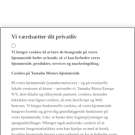
Vi værdsætter dit privatliv
Vi bruger cookies til at lære de besøgende på vores
hjemmeside bedre at kende, så vi kan forbedre vores
hjemmeside, produkter, services og marketingtiltag.
Cookies på Yamaha Motors hjemmeside
På vores hjemmeside (yamaha-motor.eu) – og på eventuelle
lokale versioner af denne – anvender vi, Yamaha Motor Europe
N.V., dets filialer og tilknyttede partnere, cookies, herunder
teknikker som ligner cookies, så som JaveScript og Web
beacons. Vi bruger funktionelle cookies, så vores hjemmeside
fungerer korrekt og giver dig grundlæggende funktioner på
vores hjemmeside, f.eks. at huske dine loginoplysninger og
sprogindstillinger. Vibruger også analytiske cookies til at
generere brugerstatistikker, som kan hjælpe os med at forstå,
hvordan besøgende bruger vores websted og for at forbedre vores