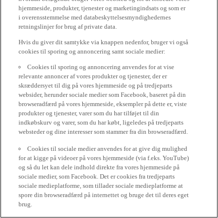
hjemmeside, produkter, tjenester og marketingindsats og som er
i overensstemmelse med databeskyttelsesmyndighedernes
retningslinjer for brug af private data.
Hvis du giver dit samtykke via knappen nedenfor, bruger vi også
cookies til sporing og annoncering samt sociale medier:
Cookies til sporing og annoncering anvendes for at vise
relevante annoncer af vores produkter og tjenester, der er
skræddersyet til dig på vores hjemmeside og på tredjeparts
websider, herunder sociale medier som Facebook, baseret på din
browseradfærd på vores hjemmeside, eksempler på dette er, viste
produkter og tjenester, varer som du har tilføjet til din
indkøbskurv og varer, som du har købt, ligeledes på tredjeparts
websteder og dine interesser som stammer fra din browseradfærd.
Cookies til sociale medier anvendes for at give dig mulighed
for at kigge på videoer på vores hjemmeside (via f.eks. YouTube)
og så du let kan dele indhold direkte fra vores hjemmeside på
sociale medier, som Facebook. Det er cookies fra tredjeparts
sociale medieplatforme, som tillader sociale medieplatforme at
spore din browseradfærd på internettet og bruge det til deres eget
brug.