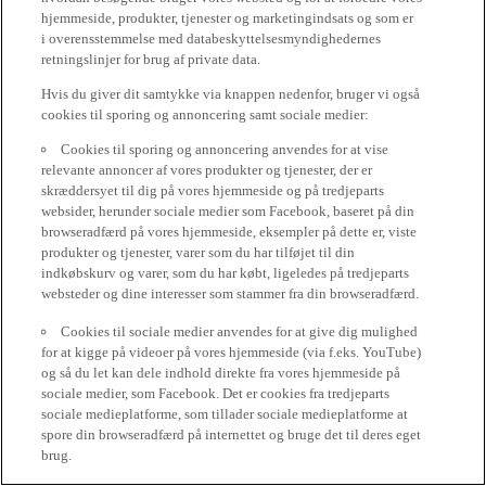
hjemmeside, produkter, tjenester og marketingindsats og som er
i overensstemmelse med databeskyttelsesmyndighedernes
retningslinjer for brug af private data.
Hvis du giver dit samtykke via knappen nedenfor, bruger vi også
cookies til sporing og annoncering samt sociale medier:
Cookies til sporing og annoncering anvendes for at vise
relevante annoncer af vores produkter og tjenester, der er
skræddersyet til dig på vores hjemmeside og på tredjeparts
websider, herunder sociale medier som Facebook, baseret på din
browseradfærd på vores hjemmeside, eksempler på dette er, viste
produkter og tjenester, varer som du har tilføjet til din
indkøbskurv og varer, som du har købt, ligeledes på tredjeparts
websteder og dine interesser som stammer fra din browseradfærd.
Cookies til sociale medier anvendes for at give dig mulighed
for at kigge på videoer på vores hjemmeside (via f.eks. YouTube)
og så du let kan dele indhold direkte fra vores hjemmeside på
sociale medier, som Facebook. Det er cookies fra tredjeparts
sociale medieplatforme, som tillader sociale medieplatforme at
spore din browseradfærd på internettet og bruge det til deres eget
brug.