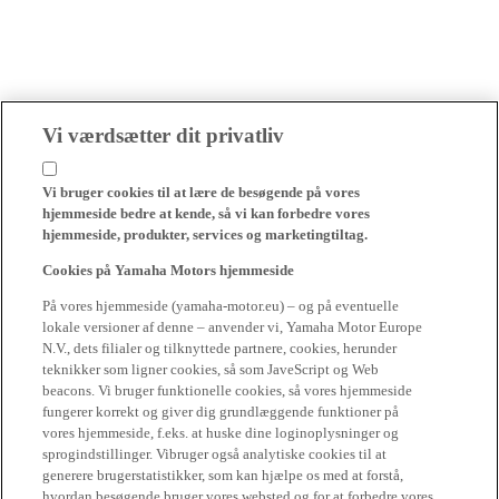
Vi værdsætter dit privatliv
Vi bruger cookies til at lære de besøgende på vores
hjemmeside bedre at kende, så vi kan forbedre vores
hjemmeside, produkter, services og marketingtiltag.
Cookies på Yamaha Motors hjemmeside
På vores hjemmeside (yamaha-motor.eu) – og på eventuelle
lokale versioner af denne – anvender vi, Yamaha Motor Europe
N.V., dets filialer og tilknyttede partnere, cookies, herunder
teknikker som ligner cookies, så som JaveScript og Web
beacons. Vi bruger funktionelle cookies, så vores hjemmeside
fungerer korrekt og giver dig grundlæggende funktioner på
vores hjemmeside, f.eks. at huske dine loginoplysninger og
sprogindstillinger. Vibruger også analytiske cookies til at
generere brugerstatistikker, som kan hjælpe os med at forstå,
hvordan besøgende bruger vores websted og for at forbedre vores