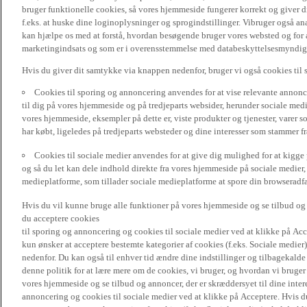
bruger funktionelle cookies, så vores hjemmeside fungerer korrekt og giver
f.eks. at huske dine loginoplysninger og sprogindstillinger. Vibruger også ana
kan hjælpe os med at forstå, hvordan besøgende bruger vores websted og for a
marketingindsats og som er i overensstemmelse med databeskyttelsesmyndighed
Hvis du giver dit samtykke via knappen nedenfor, bruger vi også cookies til
Cookies til sporing og annoncering anvendes for at vise relevante annonce
til dig på vores hjemmeside og på tredjeparts websider, herunder sociale me
vores hjemmeside, eksempler på dette er, viste produkter og tjenester, varer s
har købt, ligeledes på tredjeparts websteder og dine interesser som stammer f
Cookies til sociale medier anvendes for at give dig mulighed for at kigg
og så du let kan dele indhold direkte fra vores hjemmeside på sociale medier,
medieplatforme, som tillader sociale medieplatforme at spore din browseradfær
Hvis du vil kunne bruge alle funktioner på vores hjemmeside og se tilbud og a
du acceptere cookies
til sporing og annoncering og cookies til sociale medier ved at klikke på Acce
kun ønsker at acceptere bestemte kategorier af cookies (f.eks. Sociale medier
nedenfor. Du kan også til enhver tid ændre dine indstillinger og tilbagekal
denne politik for at lære mere om de cookies, vi bruger, og hvordan vi bruge
vores hjemmeside og se tilbud og annoncer, der er skræddersyet til dine intere
annoncering og cookies til sociale medier ved at klikke på Acceptere. Hvis du