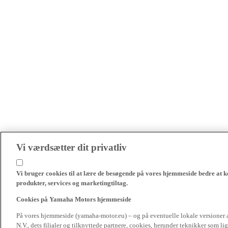
Vi værdsætter dit privatliv
Vi bruger cookies til at lære de besøgende på vores hjemmeside bedre at k
produkter, services og marketingtiltag.
Cookies på Yamaha Motors hjemmeside
På vores hjemmeside (yamaha-motor.eu) – og på eventuelle lokale versioner
N.V., dets filialer og tilknyttede partnere, cookies, herunder teknikker som l