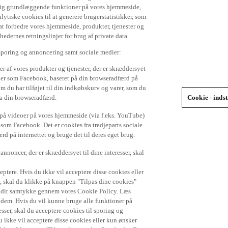
 dig grundlæggende funktioner på vores hjemmeside,
lytiske cookies til at generere brugerstatistikker, som
t forbedre vores hjemmeside, produkter, tjenester og
ernes retningslinjer for brug af private data.
 sporing og annoncering samt sociale medier:
r af vores produkter og tjenester, der er skræddersyet
dier som Facebook, baseret på din browseradfærd på
om du har tilføjet til din indkøbskurv og varer, som du
ra din browseradfærd.
Cookie - indst
e på videoer på vores hjemmeside (via f.eks. YouTube)
 som Facebook. Det er cookies fra tredjeparts sociale
d på internettet og bruge det til deres eget brug.
nnoncer, der er skræddersyet til dine interesser, skal
ptere. Hvis du ikke vil acceptere disse cookies eller
), skal du klikke på knappen "Tilpas dine cookies"
de dit samtykke gennem vores Cookie Policy. Læs
r dem. Hvis du vil kunne bruge alle funktioner på
sser, skal du acceptere cookies til sporing og
 ikke vil acceptere disse cookies eller kun ønsker