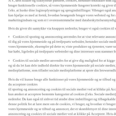
bruger funktionelle cookies, så vores hjemmeside fungerer korrekt og giver
f.eks. at huske dine loginoplysninger og sprogindstillinger. Vibruger også ana
kan hjælpe os med at forstå, hvordan besøgende bruger vores websted og for a
marketingindsats og som er i overensstemmelse med databeskyttelsesmyndighed
Hvis du giver dit samtykke via knappen nedenfor, bruger vi også cookies til
Cookies til sporing og annoncering anvendes for at vise relevante annonce
til dig på vores hjemmeside og på tredjeparts websider, herunder sociale me
vores hjemmeside, eksempler på dette er, viste produkter og tjenester, varer s
har købt, ligeledes på tredjeparts websteder og dine interesser som stammer f
Cookies til sociale medier anvendes for at give dig mulighed for at kigg
og så du let kan dele indhold direkte fra vores hjemmeside på sociale medier,
medieplatforme, som tillader sociale medieplatforme at spore din browseradfær
Hvis du vil kunne bruge alle funktioner på vores hjemmeside og se tilbud og a
du acceptere cookies
til sporing og annoncering og cookies til sociale medier ved at klikke på Acce
kun ønsker at acceptere bestemte kategorier af cookies (f.eks. Sociale medier
nedenfor. Du kan også til enhver tid ændre dine indstillinger og tilbagekal
denne politik for at lære mere om de cookies, vi bruger, og hvordan vi bruge
vores hjemmeside og se tilbud og annoncer, der er skræddersyet til dine intere
annoncering og cookies til sociale medier ved at klikke på Acceptere. Hvis du