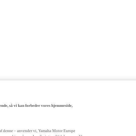
ende, så vi kan forbedre vores hjemmeside,
 af denne – anvender vi, Yamaha Motor Europe
igner cookies, så som JaveScript og Web beacons. Vi