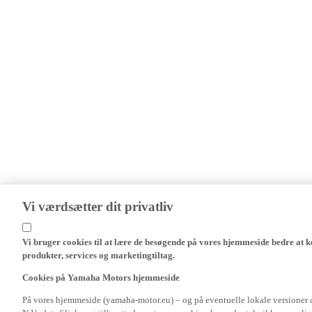
Vi værdsætter dit privatliv
Vi bruger cookies til at lære de besøgende på vores hjemmeside bedre at k
produkter, services og marketingtiltag.
Cookies på Yamaha Motors hjemmeside
På vores hjemmeside (yamaha-motor.eu) – og på eventuelle lokale versioner
N.V., dets filialer og tilknyttede partnere, cookies, herunder teknikker som l