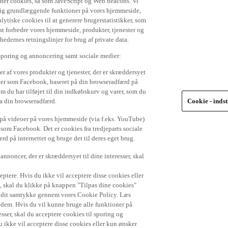
 dig grundlæggende funktioner på vores hjemmeside,
lytiske cookies til at generere brugerstatistikker, som
t forbedre vores hjemmeside, produkter, tjenester og
ernes retningslinjer for brug af private data.
 sporing og annoncering samt sociale medier:
r af vores produkter og tjenester, der er skræddersyet
dier som Facebook, baseret på din browseradfærd på
om du har tilføjet til din indkøbskurv og varer, som du
ra din browseradfærd.
Cookie - indst
e på videoer på vores hjemmeside (via f.eks. YouTube)
 som Facebook. Det er cookies fra tredjeparts sociale
d på internettet og bruge det til deres eget brug.
nnoncer, der er skræddersyet til dine interesser, skal
ptere. Hvis du ikke vil acceptere disse cookies eller
), skal du klikke på knappen "Tilpas dine cookies"
de dit samtykke gennem vores Cookie Policy. Læs
r dem. Hvis du vil kunne bruge alle funktioner på
sser, skal du acceptere cookies til sporing og
 ikke vil acceptere disse cookies eller kun ønsker