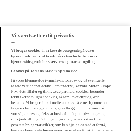
Vi værdsætter dit privatliv
Vi bruger cookies til at lære de besøgende på vores
hjemmeside bedre at kende, så vi kan forbedre vores
hjemmeside, produkter, services og marketingtiltag.
Cookies på Yamaha Motors hjemmeside
På vores hjemmeside (yamaha-motor.eu) – og på eventuelle
lokale versioner af denne – anvender vi, Yamaha Motor Europe
N.V., dets filialer og tilknyttede partnere, cookies, herunder
teknikker som ligner cookies, så som JaveScript og Web
beacons. Vi bruger funktionelle cookies, så vores hjemmeside
fungerer korrekt og giver dig grundlæggende funktioner på
vores hjemmeside, f.eks. at huske dine loginoplysninger og
sprogindstillinger. Vibruger også analytiske cookies til at
generere brugerstatistikker, som kan hjælpe os med at forstå,
hvordan besøgende bruger vores websted og for at forbedre vores