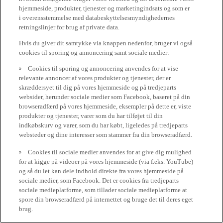
hjemmeside, produkter, tjenester og marketingindsats og som er
i overensstemmelse med databeskyttelsesmyndighedernes
retningslinjer for brug af private data.
Hvis du giver dit samtykke via knappen nedenfor, bruger vi også
cookies til sporing og annoncering samt sociale medier:
Cookies til sporing og annoncering anvendes for at vise
relevante annoncer af vores produkter og tjenester, der er
skræddersyet til dig på vores hjemmeside og på tredjeparts
websider, herunder sociale medier som Facebook, baseret på din
browseradfærd på vores hjemmeside, eksempler på dette er, viste
produkter og tjenester, varer som du har tilføjet til din
indkøbskurv og varer, som du har købt, ligeledes på tredjeparts
websteder og dine interesser som stammer fra din browseradfærd.
Cookies til sociale medier anvendes for at give dig mulighed
for at kigge på videoer på vores hjemmeside (via f.eks. YouTube)
og så du let kan dele indhold direkte fra vores hjemmeside på
sociale medier, som Facebook. Det er cookies fra tredjeparts
sociale medieplatforme, som tillader sociale medieplatforme at
spore din browseradfærd på internettet og bruge det til deres eget
brug.