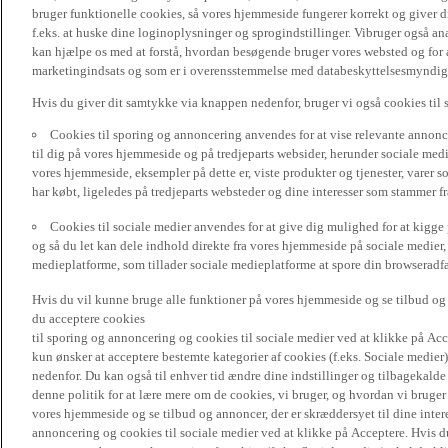
bruger funktionelle cookies, så vores hjemmeside fungerer korrekt og giver
f.eks. at huske dine loginoplysninger og sprogindstillinger. Vibruger også ana
kan hjælpe os med at forstå, hvordan besøgende bruger vores websted og for a
marketingindsats og som er i overensstemmelse med databeskyttelsesmyndighed
Hvis du giver dit samtykke via knappen nedenfor, bruger vi også cookies til
Cookies til sporing og annoncering anvendes for at vise relevante annonce
til dig på vores hjemmeside og på tredjeparts websider, herunder sociale me
vores hjemmeside, eksempler på dette er, viste produkter og tjenester, varer s
har købt, ligeledes på tredjeparts websteder og dine interesser som stammer f
Cookies til sociale medier anvendes for at give dig mulighed for at kigg
og så du let kan dele indhold direkte fra vores hjemmeside på sociale medier,
medieplatforme, som tillader sociale medieplatforme at spore din browseradfær
Hvis du vil kunne bruge alle funktioner på vores hjemmeside og se tilbud og a
du acceptere cookies
til sporing og annoncering og cookies til sociale medier ved at klikke på Acce
kun ønsker at acceptere bestemte kategorier af cookies (f.eks. Sociale medier
nedenfor. Du kan også til enhver tid ændre dine indstillinger og tilbagekal
denne politik for at lære mere om de cookies, vi bruger, og hvordan vi bruge
vores hjemmeside og se tilbud og annoncer, der er skræddersyet til dine intere
annoncering og cookies til sociale medier ved at klikke på Acceptere. Hvis du