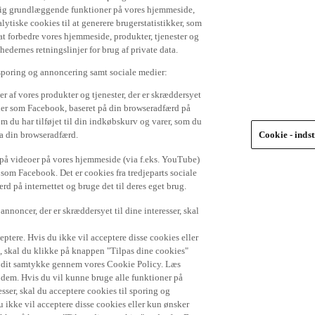
 dig grundlæggende funktioner på vores hjemmeside,
lytiske cookies til at generere brugerstatistikker, som
t forbedre vores hjemmeside, produkter, tjenester og
ernes retningslinjer for brug af private data.
 sporing og annoncering samt sociale medier:
r af vores produkter og tjenester, der er skræddersyet
dier som Facebook, baseret på din browseradfærd på
om du har tilføjet til din indkøbskurv og varer, som du
ra din browseradfærd.
Cookie - indst
e på videoer på vores hjemmeside (via f.eks. YouTube)
 som Facebook. Det er cookies fra tredjeparts sociale
d på internettet og bruge det til deres eget brug.
nnoncer, der er skræddersyet til dine interesser, skal
ptere. Hvis du ikke vil acceptere disse cookies eller
), skal du klikke på knappen "Tilpas dine cookies"
de dit samtykke gennem vores Cookie Policy. Læs
r dem. Hvis du vil kunne bruge alle funktioner på
sser, skal du acceptere cookies til sporing og
 ikke vil acceptere disse cookies eller kun ønsker