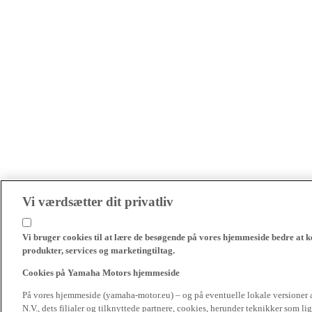
Vi værdsætter dit privatliv
Vi bruger cookies til at lære de besøgende på vores hjemmeside bedre at k
produkter, services og marketingtiltag.
Cookies på Yamaha Motors hjemmeside
På vores hjemmeside (yamaha-motor.eu) – og på eventuelle lokale versioner
N.V., dets filialer og tilknyttede partnere, cookies, herunder teknikker som l