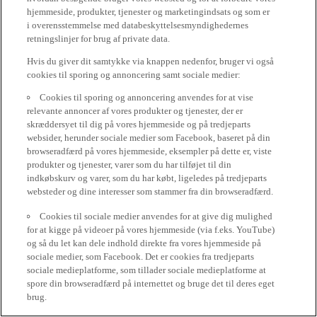
hjemmeside, produkter, tjenester og marketingindsats og som er
i overensstemmelse med databeskyttelsesmyndighedernes
retningslinjer for brug af private data.
Hvis du giver dit samtykke via knappen nedenfor, bruger vi også
cookies til sporing og annoncering samt sociale medier:
Cookies til sporing og annoncering anvendes for at vise
relevante annoncer af vores produkter og tjenester, der er
skræddersyet til dig på vores hjemmeside og på tredjeparts
websider, herunder sociale medier som Facebook, baseret på din
browseradfærd på vores hjemmeside, eksempler på dette er, viste
produkter og tjenester, varer som du har tilføjet til din
indkøbskurv og varer, som du har købt, ligeledes på tredjeparts
websteder og dine interesser som stammer fra din browseradfærd.
Cookies til sociale medier anvendes for at give dig mulighed
for at kigge på videoer på vores hjemmeside (via f.eks. YouTube)
og så du let kan dele indhold direkte fra vores hjemmeside på
sociale medier, som Facebook. Det er cookies fra tredjeparts
sociale medieplatforme, som tillader sociale medieplatforme at
spore din browseradfærd på internettet og bruge det til deres eget
brug.