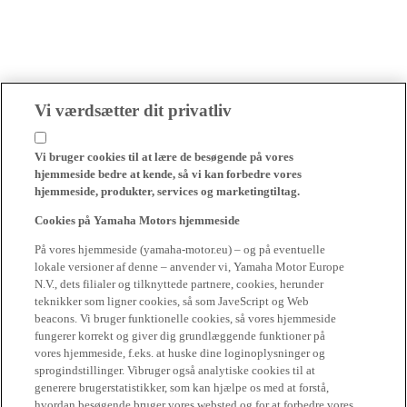
Vi værdsætter dit privatliv
Vi bruger cookies til at lære de besøgende på vores
hjemmeside bedre at kende, så vi kan forbedre vores
hjemmeside, produkter, services og marketingtiltag.
Cookies på Yamaha Motors hjemmeside
På vores hjemmeside (yamaha-motor.eu) – og på eventuelle
lokale versioner af denne – anvender vi, Yamaha Motor Europe
N.V., dets filialer og tilknyttede partnere, cookies, herunder
teknikker som ligner cookies, så som JaveScript og Web
beacons. Vi bruger funktionelle cookies, så vores hjemmeside
fungerer korrekt og giver dig grundlæggende funktioner på
vores hjemmeside, f.eks. at huske dine loginoplysninger og
sprogindstillinger. Vibruger også analytiske cookies til at
generere brugerstatistikker, som kan hjælpe os med at forstå,
hvordan besøgende bruger vores websted og for at forbedre vores