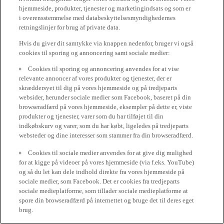
hjemmeside, produkter, tjenester og marketingindsats og som er
i overensstemmelse med databeskyttelsesmyndighedernes
retningslinjer for brug af private data.
Hvis du giver dit samtykke via knappen nedenfor, bruger vi også
cookies til sporing og annoncering samt sociale medier:
Cookies til sporing og annoncering anvendes for at vise
relevante annoncer af vores produkter og tjenester, der er
skræddersyet til dig på vores hjemmeside og på tredjeparts
websider, herunder sociale medier som Facebook, baseret på din
browseradfærd på vores hjemmeside, eksempler på dette er, viste
produkter og tjenester, varer som du har tilføjet til din
indkøbskurv og varer, som du har købt, ligeledes på tredjeparts
websteder og dine interesser som stammer fra din browseradfærd.
Cookies til sociale medier anvendes for at give dig mulighed
for at kigge på videoer på vores hjemmeside (via f.eks. YouTube)
og så du let kan dele indhold direkte fra vores hjemmeside på
sociale medier, som Facebook. Det er cookies fra tredjeparts
sociale medieplatforme, som tillader sociale medieplatforme at
spore din browseradfærd på internettet og bruge det til deres eget
brug.