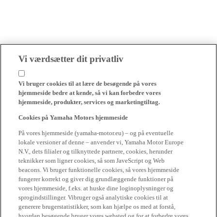
Vi værdsætter dit privatliv
Vi bruger cookies til at lære de besøgende på vores
hjemmeside bedre at kende, så vi kan forbedre vores
hjemmeside, produkter, services og marketingtiltag.
Cookies på Yamaha Motors hjemmeside
På vores hjemmeside (yamaha-motor.eu) – og på eventuelle
lokale versioner af denne – anvender vi, Yamaha Motor Europe
N.V., dets filialer og tilknyttede partnere, cookies, herunder
teknikker som ligner cookies, så som JaveScript og Web
beacons. Vi bruger funktionelle cookies, så vores hjemmeside
fungerer korrekt og giver dig grundlæggende funktioner på
vores hjemmeside, f.eks. at huske dine loginoplysninger og
sprogindstillinger. Vibruger også analytiske cookies til at
generere brugerstatistikker, som kan hjælpe os med at forstå,
hvordan besøgende bruger vores websted og for at forbedre vores