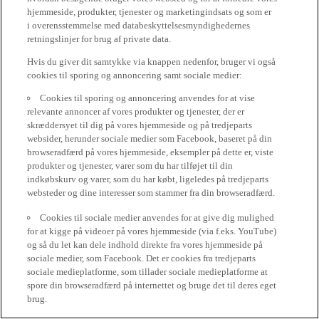
hjemmeside, produkter, tjenester og marketingindsats og som er
i overensstemmelse med databeskyttelsesmyndighedernes
retningslinjer for brug af private data.
Hvis du giver dit samtykke via knappen nedenfor, bruger vi også
cookies til sporing og annoncering samt sociale medier:
Cookies til sporing og annoncering anvendes for at vise
relevante annoncer af vores produkter og tjenester, der er
skræddersyet til dig på vores hjemmeside og på tredjeparts
websider, herunder sociale medier som Facebook, baseret på din
browseradfærd på vores hjemmeside, eksempler på dette er, viste
produkter og tjenester, varer som du har tilføjet til din
indkøbskurv og varer, som du har købt, ligeledes på tredjeparts
websteder og dine interesser som stammer fra din browseradfærd.
Cookies til sociale medier anvendes for at give dig mulighed
for at kigge på videoer på vores hjemmeside (via f.eks. YouTube)
og så du let kan dele indhold direkte fra vores hjemmeside på
sociale medier, som Facebook. Det er cookies fra tredjeparts
sociale medieplatforme, som tillader sociale medieplatforme at
spore din browseradfærd på internettet og bruge det til deres eget
brug.