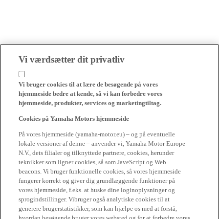
Vi værdsætter dit privatliv
Vi bruger cookies til at lære de besøgende på vores
hjemmeside bedre at kende, så vi kan forbedre vores
hjemmeside, produkter, services og marketingtiltag.
Cookies på Yamaha Motors hjemmeside
På vores hjemmeside (yamaha-motor.eu) – og på eventuelle
lokale versioner af denne – anvender vi, Yamaha Motor Europe
N.V., dets filialer og tilknyttede partnere, cookies, herunder
teknikker som ligner cookies, så som JaveScript og Web
beacons. Vi bruger funktionelle cookies, så vores hjemmeside
fungerer korrekt og giver dig grundlæggende funktioner på
vores hjemmeside, f.eks. at huske dine loginoplysninger og
sprogindstillinger. Vibruger også analytiske cookies til at
generere brugerstatistikker, som kan hjælpe os med at forstå,
hvordan besøgende bruger vores websted og for at forbedre vores