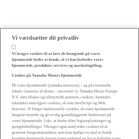
Vi værdsætter dit privatliv
Vi bruger cookies til at lære de besøgende på vores
hjemmeside bedre at kende, så vi kan forbedre vores
hjemmeside, produkter, services og marketingtiltag.
Cookies på Yamaha Motors hjemmeside
På vores hjemmeside (yamaha-motor.eu) – og på eventuelle
lokale versioner af denne – anvender vi, Yamaha Motor Europe
N.V., dets filialer og tilknyttede partnere, cookies, herunder
teknikker som ligner cookies, så som JaveScript og Web
beacons. Vi bruger funktionelle cookies, så vores hjemmeside
fungerer korrekt og giver dig grundlæggende funktioner på
vores hjemmeside, f.eks. at huske dine loginoplysninger og
sprogindstillinger. Vibruger også analytiske cookies til at
generere brugerstatistikker, som kan hjælpe os med at forstå,
hvordan besøgende bruger vores websted og for at forbedre vores