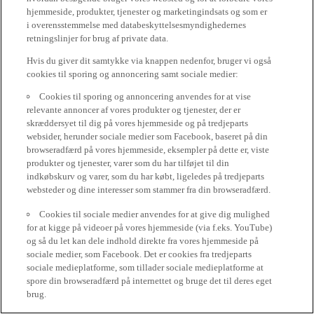
hjemmeside, produkter, tjenester og marketingindsats og som er
i overensstemmelse med databeskyttelsesmyndighedernes
retningslinjer for brug af private data.
Hvis du giver dit samtykke via knappen nedenfor, bruger vi også
cookies til sporing og annoncering samt sociale medier:
Cookies til sporing og annoncering anvendes for at vise
relevante annoncer af vores produkter og tjenester, der er
skræddersyet til dig på vores hjemmeside og på tredjeparts
websider, herunder sociale medier som Facebook, baseret på din
browseradfærd på vores hjemmeside, eksempler på dette er, viste
produkter og tjenester, varer som du har tilføjet til din
indkøbskurv og varer, som du har købt, ligeledes på tredjeparts
websteder og dine interesser som stammer fra din browseradfærd.
Cookies til sociale medier anvendes for at give dig mulighed
for at kigge på videoer på vores hjemmeside (via f.eks. YouTube)
og så du let kan dele indhold direkte fra vores hjemmeside på
sociale medier, som Facebook. Det er cookies fra tredjeparts
sociale medieplatforme, som tillader sociale medieplatforme at
spore din browseradfærd på internettet og bruge det til deres eget
brug.