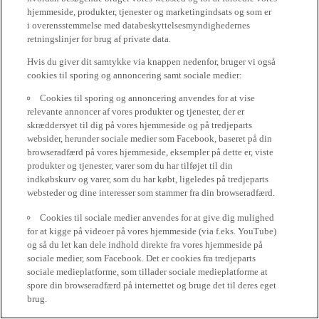
hjemmeside, produkter, tjenester og marketingindsats og som er
i overensstemmelse med databeskyttelsesmyndighedernes
retningslinjer for brug af private data.
Hvis du giver dit samtykke via knappen nedenfor, bruger vi også
cookies til sporing og annoncering samt sociale medier:
Cookies til sporing og annoncering anvendes for at vise
relevante annoncer af vores produkter og tjenester, der er
skræddersyet til dig på vores hjemmeside og på tredjeparts
websider, herunder sociale medier som Facebook, baseret på din
browseradfærd på vores hjemmeside, eksempler på dette er, viste
produkter og tjenester, varer som du har tilføjet til din
indkøbskurv og varer, som du har købt, ligeledes på tredjeparts
websteder og dine interesser som stammer fra din browseradfærd.
Cookies til sociale medier anvendes for at give dig mulighed
for at kigge på videoer på vores hjemmeside (via f.eks. YouTube)
og så du let kan dele indhold direkte fra vores hjemmeside på
sociale medier, som Facebook. Det er cookies fra tredjeparts
sociale medieplatforme, som tillader sociale medieplatforme at
spore din browseradfærd på internettet og bruge det til deres eget
brug.