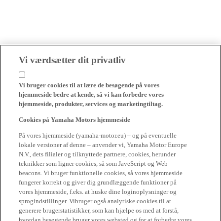
Vi værdsætter dit privatliv
Vi bruger cookies til at lære de besøgende på vores
hjemmeside bedre at kende, så vi kan forbedre vores
hjemmeside, produkter, services og marketingtiltag.
Cookies på Yamaha Motors hjemmeside
På vores hjemmeside (yamaha-motor.eu) – og på eventuelle
lokale versioner af denne – anvender vi, Yamaha Motor Europe
N.V., dets filialer og tilknyttede partnere, cookies, herunder
teknikker som ligner cookies, så som JaveScript og Web
beacons. Vi bruger funktionelle cookies, så vores hjemmeside
fungerer korrekt og giver dig grundlæggende funktioner på
vores hjemmeside, f.eks. at huske dine loginoplysninger og
sprogindstillinger. Vibruger også analytiske cookies til at
generere brugerstatistikker, som kan hjælpe os med at forstå,
hvordan besøgende bruger vores websted og for at forbedre vores