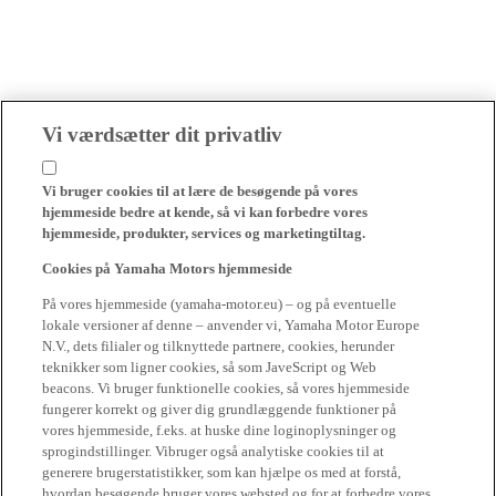
Vi værdsætter dit privatliv
Vi bruger cookies til at lære de besøgende på vores
hjemmeside bedre at kende, så vi kan forbedre vores
hjemmeside, produkter, services og marketingtiltag.
Cookies på Yamaha Motors hjemmeside
På vores hjemmeside (yamaha-motor.eu) – og på eventuelle
lokale versioner af denne – anvender vi, Yamaha Motor Europe
N.V., dets filialer og tilknyttede partnere, cookies, herunder
teknikker som ligner cookies, så som JaveScript og Web
beacons. Vi bruger funktionelle cookies, så vores hjemmeside
fungerer korrekt og giver dig grundlæggende funktioner på
vores hjemmeside, f.eks. at huske dine loginoplysninger og
sprogindstillinger. Vibruger også analytiske cookies til at
generere brugerstatistikker, som kan hjælpe os med at forstå,
hvordan besøgende bruger vores websted og for at forbedre vores