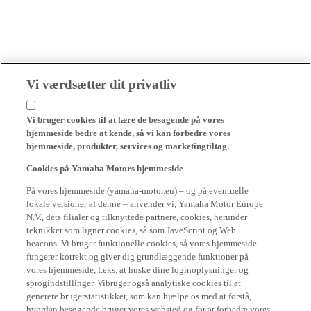
Vi værdsætter dit privatliv
Vi bruger cookies til at lære de besøgende på vores
hjemmeside bedre at kende, så vi kan forbedre vores
hjemmeside, produkter, services og marketingtiltag.
Cookies på Yamaha Motors hjemmeside
På vores hjemmeside (yamaha-motor.eu) – og på eventuelle
lokale versioner af denne – anvender vi, Yamaha Motor Europe
N.V., dets filialer og tilknyttede partnere, cookies, herunder
teknikker som ligner cookies, så som JaveScript og Web
beacons. Vi bruger funktionelle cookies, så vores hjemmeside
fungerer korrekt og giver dig grundlæggende funktioner på
vores hjemmeside, f.eks. at huske dine loginoplysninger og
sprogindstillinger. Vibruger også analytiske cookies til at
generere brugerstatistikker, som kan hjælpe os med at forstå,
hvordan besøgende bruger vores websted og for at forbedre vores