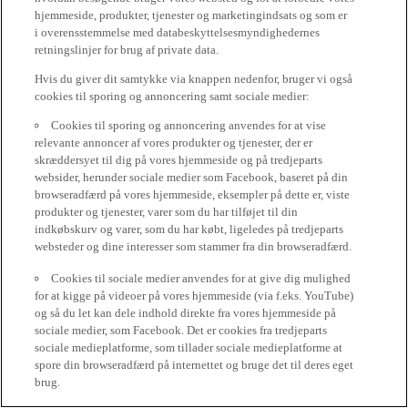
hjemmeside, produkter, tjenester og marketingindsats og som er
i overensstemmelse med databeskyttelsesmyndighedernes
retningslinjer for brug af private data.
Hvis du giver dit samtykke via knappen nedenfor, bruger vi også
cookies til sporing og annoncering samt sociale medier:
Cookies til sporing og annoncering anvendes for at vise
relevante annoncer af vores produkter og tjenester, der er
skræddersyet til dig på vores hjemmeside og på tredjeparts
websider, herunder sociale medier som Facebook, baseret på din
browseradfærd på vores hjemmeside, eksempler på dette er, viste
produkter og tjenester, varer som du har tilføjet til din
indkøbskurv og varer, som du har købt, ligeledes på tredjeparts
websteder og dine interesser som stammer fra din browseradfærd.
Cookies til sociale medier anvendes for at give dig mulighed
for at kigge på videoer på vores hjemmeside (via f.eks. YouTube)
og så du let kan dele indhold direkte fra vores hjemmeside på
sociale medier, som Facebook. Det er cookies fra tredjeparts
sociale medieplatforme, som tillader sociale medieplatforme at
spore din browseradfærd på internettet og bruge det til deres eget
brug.