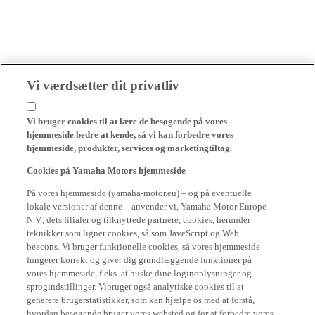
Vi værdsætter dit privatliv
Vi bruger cookies til at lære de besøgende på vores
hjemmeside bedre at kende, så vi kan forbedre vores
hjemmeside, produkter, services og marketingtiltag.
Cookies på Yamaha Motors hjemmeside
På vores hjemmeside (yamaha-motor.eu) – og på eventuelle
lokale versioner af denne – anvender vi, Yamaha Motor Europe
N.V., dets filialer og tilknyttede partnere, cookies, herunder
teknikker som ligner cookies, så som JaveScript og Web
beacons. Vi bruger funktionelle cookies, så vores hjemmeside
fungerer korrekt og giver dig grundlæggende funktioner på
vores hjemmeside, f.eks. at huske dine loginoplysninger og
sprogindstillinger. Vibruger også analytiske cookies til at
generere brugerstatistikker, som kan hjælpe os med at forstå,
hvordan besøgende bruger vores websted og for at forbedre vores