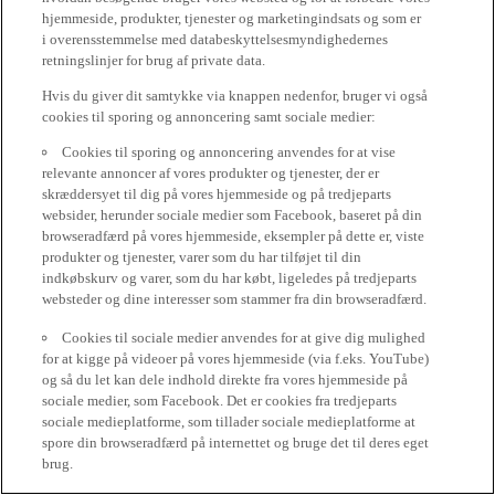
hjemmeside, produkter, tjenester og marketingindsats og som er
i overensstemmelse med databeskyttelsesmyndighedernes
retningslinjer for brug af private data.
Hvis du giver dit samtykke via knappen nedenfor, bruger vi også
cookies til sporing og annoncering samt sociale medier:
Cookies til sporing og annoncering anvendes for at vise
relevante annoncer af vores produkter og tjenester, der er
skræddersyet til dig på vores hjemmeside og på tredjeparts
websider, herunder sociale medier som Facebook, baseret på din
browseradfærd på vores hjemmeside, eksempler på dette er, viste
produkter og tjenester, varer som du har tilføjet til din
indkøbskurv og varer, som du har købt, ligeledes på tredjeparts
websteder og dine interesser som stammer fra din browseradfærd.
Cookies til sociale medier anvendes for at give dig mulighed
for at kigge på videoer på vores hjemmeside (via f.eks. YouTube)
og så du let kan dele indhold direkte fra vores hjemmeside på
sociale medier, som Facebook. Det er cookies fra tredjeparts
sociale medieplatforme, som tillader sociale medieplatforme at
spore din browseradfærd på internettet og bruge det til deres eget
brug.