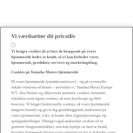
Vi værdsætter dit privatliv
Vi bruger cookies til at lære de besøgende på vores
hjemmeside bedre at kende, så vi kan forbedre vores
hjemmeside, produkter, services og marketingtiltag.
Cookies på Yamaha Motors hjemmeside
På vores hjemmeside (yamaha-motor.eu) – og på eventuelle
lokale versioner af denne – anvender vi, Yamaha Motor Europe
N.V., dets filialer og tilknyttede partnere, cookies, herunder
teknikker som ligner cookies, så som JaveScript og Web
beacons. Vi bruger funktionelle cookies, så vores hjemmeside
fungerer korrekt og giver dig grundlæggende funktioner på
vores hjemmeside, f.eks. at huske dine loginoplysninger og
sprogindstillinger. Vibruger også analytiske cookies til at
generere brugerstatistikker, som kan hjælpe os med at forstå,
hvordan besøgende bruger vores websted og for at forbedre vores