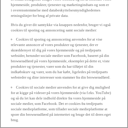
hjemmeside, produkter, tjenester og marketingindsats og som er
i overensstemmelse med databeskyttelsesmyndighedernes
retningslinjer for brug af private data.
Hvis du giver dit samtykke via knappen nedenfor, bruger vi også
cookies til sporing og annoncering samt sociale medier:
Cookies til sporing og annoncering anvendes for at vise
relevante annoncer af vores produkter og tjenester, der er
skræddersyet til dig på vores hjemmeside og på tredjeparts
websider, herunder sociale medier som Facebook, baseret på din
browseradfærd på vores hjemmeside, eksempler på dette er, viste
produkter og tjenester, varer som du har tilføjet til din
indkøbskurv og varer, som du har købt, ligeledes på tredjeparts
websteder og dine interesser som stammer fra din browseradfærd.
Cookies til sociale medier anvendes for at give dig mulighed
for at kigge på videoer på vores hjemmeside (via f.eks. YouTube)
og så du let kan dele indhold direkte fra vores hjemmeside på
sociale medier, som Facebook. Det er cookies fra tredjeparts
sociale medieplatforme, som tillader sociale medieplatforme at
spore din browseradfærd på internettet og bruge det til deres eget
brug.