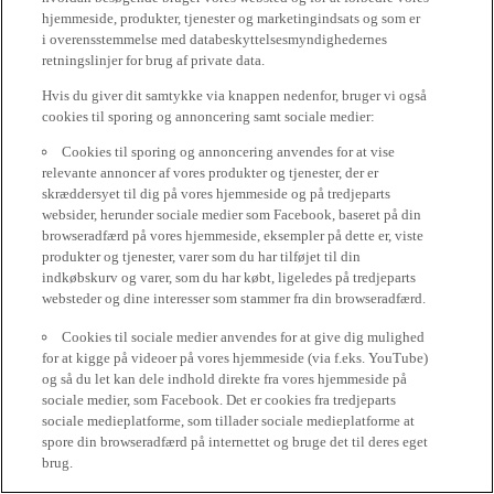
hjemmeside, produkter, tjenester og marketingindsats og som er
i overensstemmelse med databeskyttelsesmyndighedernes
retningslinjer for brug af private data.
Hvis du giver dit samtykke via knappen nedenfor, bruger vi også
cookies til sporing og annoncering samt sociale medier:
Cookies til sporing og annoncering anvendes for at vise
relevante annoncer af vores produkter og tjenester, der er
skræddersyet til dig på vores hjemmeside og på tredjeparts
websider, herunder sociale medier som Facebook, baseret på din
browseradfærd på vores hjemmeside, eksempler på dette er, viste
produkter og tjenester, varer som du har tilføjet til din
indkøbskurv og varer, som du har købt, ligeledes på tredjeparts
websteder og dine interesser som stammer fra din browseradfærd.
Cookies til sociale medier anvendes for at give dig mulighed
for at kigge på videoer på vores hjemmeside (via f.eks. YouTube)
og så du let kan dele indhold direkte fra vores hjemmeside på
sociale medier, som Facebook. Det er cookies fra tredjeparts
sociale medieplatforme, som tillader sociale medieplatforme at
spore din browseradfærd på internettet og bruge det til deres eget
brug.