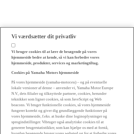
Vi værdsætter dit privatliv
Vi bruger cookies til at lære de besøgende på vores
hjemmeside bedre at kende, så vi kan forbedre vores
hjemmeside, produkter, services og marketingtiltag.
Cookies på Yamaha Motors hjemmeside
På vores hjemmeside (yamaha-motor.eu) – og på eventuelle
lokale versioner af denne – anvender vi, Yamaha Motor Europe
N.V., dets filialer og tilknyttede partnere, cookies, herunder
teknikker som ligner cookies, så som JaveScript og Web
beacons. Vi bruger funktionelle cookies, så vores hjemmeside
fungerer korrekt og giver dig grundlæggende funktioner på
vores hjemmeside, f.eks. at huske dine loginoplysninger og
sprogindstillinger. Vibruger også analytiske cookies til at
generere brugerstatistikker, som kan hjælpe os med at forstå,
hvordan besøgende bruger vores websted og for at forbedre vores