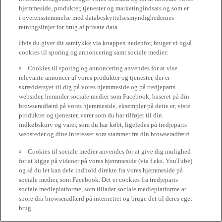
hjemmeside, produkter, tjenester og marketingindsats og som er
i overensstemmelse med databeskyttelsesmyndighedernes
retningslinjer for brug af private data.
Hvis du giver dit samtykke via knappen nedenfor, bruger vi også
cookies til sporing og annoncering samt sociale medier:
Cookies til sporing og annoncering anvendes for at vise
relevante annoncer af vores produkter og tjenester, der er
skræddersyet til dig på vores hjemmeside og på tredjeparts
websider, herunder sociale medier som Facebook, baseret på din
browseradfærd på vores hjemmeside, eksempler på dette er, viste
produkter og tjenester, varer som du har tilføjet til din
indkøbskurv og varer, som du har købt, ligeledes på tredjeparts
websteder og dine interesser som stammer fra din browseradfærd.
Cookies til sociale medier anvendes for at give dig mulighed
for at kigge på videoer på vores hjemmeside (via f.eks. YouTube)
og så du let kan dele indhold direkte fra vores hjemmeside på
sociale medier, som Facebook. Det er cookies fra tredjeparts
sociale medieplatforme, som tillader sociale medieplatforme at
spore din browseradfærd på internettet og bruge det til deres eget
brug.