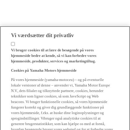
Vi værdsætter dit privatliv
Vi bruger cookies til at lære de besøgende på vores
hjemmeside bedre at kende, så vi kan forbedre vores
hjemmeside, produkter, services og marketingtiltag.
Cookies på Yamaha Motors hjemmeside
På vores hjemmeside (yamaha-motor.eu) – og på eventuelle
lokale versioner af denne – anvender vi, Yamaha Motor Europe
N.V., dets filialer og tilknyttede partnere, cookies, herunder
teknikker som ligner cookies, så som JaveScript og Web
beacons. Vi bruger funktionelle cookies, så vores hjemmeside
fungerer korrekt og giver dig grundlæggende funktioner på
vores hjemmeside, f.eks. at huske dine loginoplysninger og
sprogindstillinger. Vibruger også analytiske cookies til at
generere brugerstatistikker, som kan hjælpe os med at forstå,
hvordan besøgende bruger vores websted og for at forbedre vores