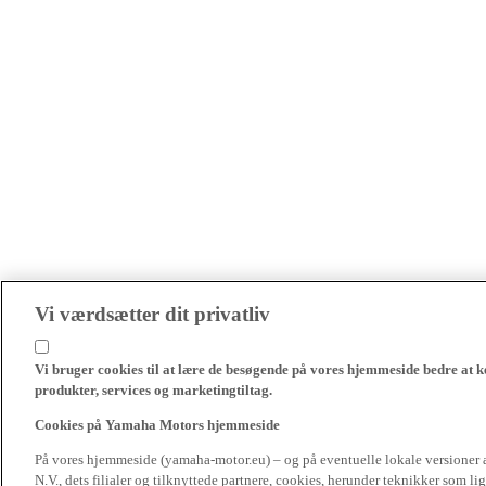
Vi værdsætter dit privatliv
Vi bruger cookies til at lære de besøgende på vores hjemmeside bedre at k
produkter, services og marketingtiltag.
Cookies på Yamaha Motors hjemmeside
På vores hjemmeside (yamaha-motor.eu) – og på eventuelle lokale versioner
N.V., dets filialer og tilknyttede partnere, cookies, herunder teknikker som l