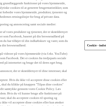
 dig grundlæggende funktioner på vores hjemmeside,
lytiske cookies til at generere brugerstatistikker, som
t forbedre vores hjemmeside, produkter, tjenester og
ernes retningslinjer for brug af private data.
 sporing og annoncering samt sociale medier:
r af vores produkter og tjenester, der er skræddersyet
dier som Facebook, baseret på din browseradfærd på
om du har tilføjet til din indkøbskurv og varer, som du
ra din browseradfærd.
Cookie - indst
e på videoer på vores hjemmeside (via f.eks. YouTube)
 som Facebook. Det er cookies fra tredjeparts sociale
d på internettet og bruge det til deres eget brug.
nnoncer, der er skræddersyet til dine interesser, skal
ptere. Hvis du ikke vil acceptere disse cookies eller
), skal du klikke på knappen "Tilpas dine cookies"
de dit samtykke gennem vores Cookie Policy. Læs
r dem. Hvis du vil kunne bruge alle funktioner på
sser, skal du acceptere cookies til sporing og
 ikke vil acceptere disse cookies eller kun ønsker