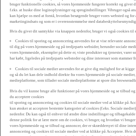
bruger funktionelle cookies, så vores hjemmeside fungerer korrekt og giver
f.eks. at huske dine loginoplysninger og sprogindstillinger. Vibruger også ana
kan hjælpe os med at forstå, hvordan besøgende bruger vores websted og for a
marketingindsats og som er i overensstemmelse med databeskyttelsesmyndighed
Hvis du giver dit samtykke via knappen nedenfor, bruger vi også cookies til
Cookies til sporing og annoncering anvendes for at vise relevante annonce
til dig på vores hjemmeside og på tredjeparts websider, herunder sociale me
vores hjemmeside, eksempler på dette er, viste produkter og tjenester, varer s
har købt, ligeledes på tredjeparts websteder og dine interesser som stammer f
Cookies til sociale medier anvendes for at give dig mulighed for at kigg
og så du let kan dele indhold direkte fra vores hjemmeside på sociale medier,
medieplatforme, som tillader sociale medieplatforme at spore din browseradfær
Hvis du vil kunne bruge alle funktioner på vores hjemmeside og se tilbud og a
du acceptere cookies
til sporing og annoncering og cookies til sociale medier ved at klikke på Acce
kun ønsker at acceptere bestemte kategorier af cookies (f.eks. Sociale medier
nedenfor. Du kan også til enhver tid ændre dine indstillinger og tilbagekal
denne politik for at lære mere om de cookies, vi bruger, og hvordan vi bruge
vores hjemmeside og se tilbud og annoncer, der er skræddersyet til dine intere
annoncering og cookies til sociale medier ved at klikke på Acceptere. Hvis du