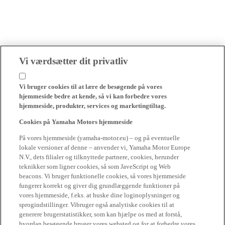
Vi værdsætter dit privatliv
Vi bruger cookies til at lære de besøgende på vores
hjemmeside bedre at kende, så vi kan forbedre vores
hjemmeside, produkter, services og marketingtiltag.
Cookies på Yamaha Motors hjemmeside
På vores hjemmeside (yamaha-motor.eu) – og på eventuelle
lokale versioner af denne – anvender vi, Yamaha Motor Europe
N.V., dets filialer og tilknyttede partnere, cookies, herunder
teknikker som ligner cookies, så som JaveScript og Web
beacons. Vi bruger funktionelle cookies, så vores hjemmeside
fungerer korrekt og giver dig grundlæggende funktioner på
vores hjemmeside, f.eks. at huske dine loginoplysninger og
sprogindstillinger. Vibruger også analytiske cookies til at
generere brugerstatistikker, som kan hjælpe os med at forstå,
hvordan besøgende bruger vores websted og for at forbedre vores