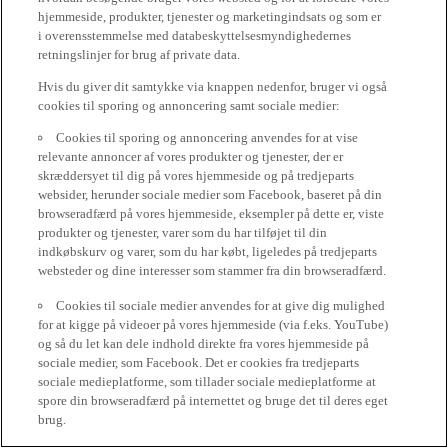
hjemmeside, produkter, tjenester og marketingindsats og som er
i overensstemmelse med databeskyttelsesmyndighedernes
retningslinjer for brug af private data.
Hvis du giver dit samtykke via knappen nedenfor, bruger vi også
cookies til sporing og annoncering samt sociale medier:
Cookies til sporing og annoncering anvendes for at vise
relevante annoncer af vores produkter og tjenester, der er
skræddersyet til dig på vores hjemmeside og på tredjeparts
websider, herunder sociale medier som Facebook, baseret på din
browseradfærd på vores hjemmeside, eksempler på dette er, viste
produkter og tjenester, varer som du har tilføjet til din
indkøbskurv og varer, som du har købt, ligeledes på tredjeparts
websteder og dine interesser som stammer fra din browseradfærd.
Cookies til sociale medier anvendes for at give dig mulighed
for at kigge på videoer på vores hjemmeside (via f.eks. YouTube)
og så du let kan dele indhold direkte fra vores hjemmeside på
sociale medier, som Facebook. Det er cookies fra tredjeparts
sociale medieplatforme, som tillader sociale medieplatforme at
spore din browseradfærd på internettet og bruge det til deres eget
brug.