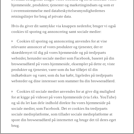
hjemmeside, produkter, tjenester og marketingindsats og som er
i overensstemmelse med databeskyttelsesmyndighedernes
retningslinjer for brug af private data.
Hvis du giver dit samtykke via knappen nedenfor, bruger vi også
cookies til sporing og annoncering samt sociale medier:
Cookies til sporing og annoncering anvendes for at vise
relevante annoncer af vores produkter og tjenester, der er
skræddersyet til dig på vores hjemmeside og på tredjeparts
websider, herunder sociale medier som Facebook, baseret på din
browseradfærd på vores hjemmeside, eksempler på dette er, viste
produkter og tjenester, varer som du har tilføjet til din
indkøbskurv og varer, som du har købt, ligeledes på tredjeparts
websteder og dine interesser som stammer fra din browseradfærd.
Cookies til sociale medier anvendes for at give dig mulighed
for at kigge på videoer på vores hjemmeside (via f.eks. YouTube)
og så du let kan dele indhold direkte fra vores hjemmeside på
sociale medier, som Facebook. Det er cookies fra tredjeparts
sociale medieplatforme, som tillader sociale medieplatforme at
spore din browseradfærd på internettet og bruge det til deres eget
brug.