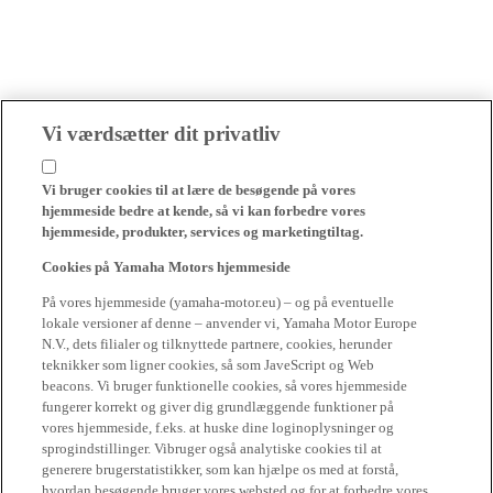
Vi værdsætter dit privatliv
Vi bruger cookies til at lære de besøgende på vores
hjemmeside bedre at kende, så vi kan forbedre vores
hjemmeside, produkter, services og marketingtiltag.
Cookies på Yamaha Motors hjemmeside
På vores hjemmeside (yamaha-motor.eu) – og på eventuelle
lokale versioner af denne – anvender vi, Yamaha Motor Europe
N.V., dets filialer og tilknyttede partnere, cookies, herunder
teknikker som ligner cookies, så som JaveScript og Web
beacons. Vi bruger funktionelle cookies, så vores hjemmeside
fungerer korrekt og giver dig grundlæggende funktioner på
vores hjemmeside, f.eks. at huske dine loginoplysninger og
sprogindstillinger. Vibruger også analytiske cookies til at
generere brugerstatistikker, som kan hjælpe os med at forstå,
hvordan besøgende bruger vores websted og for at forbedre vores