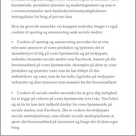
hjemmeside, produkter, tjenester og marketingindsats og som er
i overensstemmelse med databeskyttelsesmyndighedernes
retningslinjer for brug af private data.
Hvis du giver dit samtykke via knappen nedenfor, bruger vi også
cookies til sporing og annoncering samt sociale medier:
Cookies til sporing og annoncering anvendes for at vise
relevante annoncer af vores produkter og tjenester, der er
skræddersyet til dig på vores hjemmeside og på tredjeparts
websider, herunder sociale medier som Facebook, baseret på din
browseradfærd på vores hjemmeside, eksempler på dette er, viste
produkter og tjenester, varer som du har tilføjet til din
indkøbskurv og varer, som du har købt, ligeledes på tredjeparts
websteder og dine interesser som stammer fra din browseradfærd.
Cookies til sociale medier anvendes for at give dig mulighed
for at kigge på videoer på vores hjemmeside (via f.eks. YouTube)
og så du let kan dele indhold direkte fra vores hjemmeside på
sociale medier, som Facebook. Det er cookies fra tredjeparts
sociale medieplatforme, som tillader sociale medieplatforme at
spore din browseradfærd på internettet og bruge det til deres eget
brug.