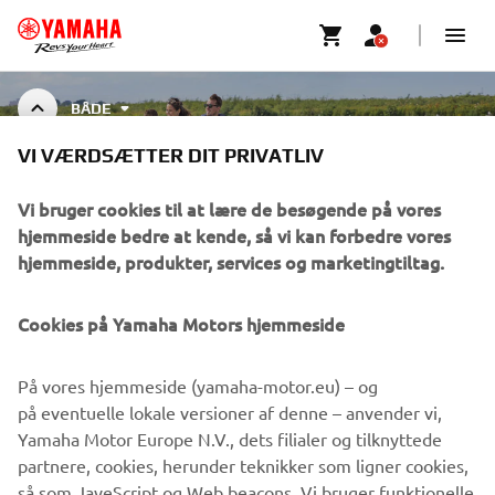
BÅDE
VI VÆRDSÆTTER DIT PRIVATLIV
BOAT ACCESSORIES
Vi bruger cookies til at lære de besøgende på vores
hjemmeside bedre at kende, så vi kan forbedre vores
hjemmeside, produkter, services og marketingtiltag.
VIRKSOMHED
Cookies på Yamaha Motors hjemmeside
B2B
På vores hjemmeside (yamaha-motor.eu) – og
på eventuelle lokale versioner af denne – anvender vi,
MERE YAMAHA
Yamaha Motor Europe N.V., dets filialer og tilknyttede
partnere, cookies, herunder teknikker som ligner cookies,
så som JaveScript og Web beacons. Vi bruger funktionelle