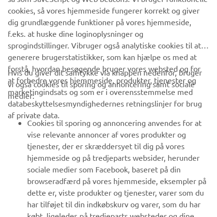
SUPPORT
cookies, så vores hjemmeside fungerer korrekt og giver
dig grundlæggende funktioner på vores hjemmeside,
f.eks. at huske dine loginoplysninger og
NYHEDSBREV
sprogindstillinger. Vibruger også analytiske cookies til at
Vær den første til at få besked om de seneste tilbud, særlige
generere brugerstatistikker, som kan hjælpe os med at
arrangementer, nye udgivelser og meget mere.
forstå, hvordan besøgende bruger vores websted og for
Hvis du giver dit samtykke via knappen nedenfor, bruger
at forbedre vores hjemmeside, produkter, tjenester og
vi også cookies til sporing og annoncering samt sociale
marketingindsats og som er i overensstemmelse med
medier:
databeskyttelsesmyndighedernes retningslinjer for brug
TILMELD DIG
af private data.
Cookies til sporing og annoncering anvendes for at
vise relevante annoncer af vores produkter og
Læs vores privatlivspolitik for at lære, hvordan vi behandler dine
tjenester, der er skræddersyet til dig på vores
personlige data:
Privatlivspolitik
hjemmeside og på tredjeparts websider, herunder
sociale medier som Facebook, baseret på din
Denmark (Danish)
browseradfærd på vores hjemmeside, eksempler på
dette er, viste produkter og tjenester, varer som du
har tilføjet til din indkøbskurv og varer, som du har
købt, ligeledes på tredjeparts websteder og dine