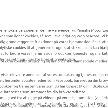
MERE YAMAHA
SUPPORT
lle lokale versioner af denne – anvender vi, Yamaha Motor Eur
ikker som ligner cookies, så som JaveScript og Web beacons. Vi 
MyYamaha
Kundeservice
 dig grundlæggende funktioner på vores hjemmeside, f.eks. at 
Yamaha Music
Reservedelskatalog
alytiske cookies til at generere brugerstatistikker, som kan hjæ
 at forbedre vores hjemmeside, produkter, tjenester og market
Yamaha Racing
Yamaha-forhandler
es retningslinjer for brug af private data.
vi også cookies til sporing og annoncering samt sociale medier
Yamaha Motor Global
Håndtering af
affaldsbatterier
Mobil Apps
 vise relevante annoncer af vores produkter og tjenester, der e
er, herunder sociale medier som Facebook, baseret på din bro
dukter og tjenester, varer som du har tilføjet til din indkøbsku
ine interesser som stammer fra din browseradfærd.
g mulighed for at kigge på videoer på vores hjemmeside (via f.e
de på sociale medier, som Facebook. Det er cookies fra tredjepa
ide og se tilbud og annoncer, der er skræddersyet til dine inter