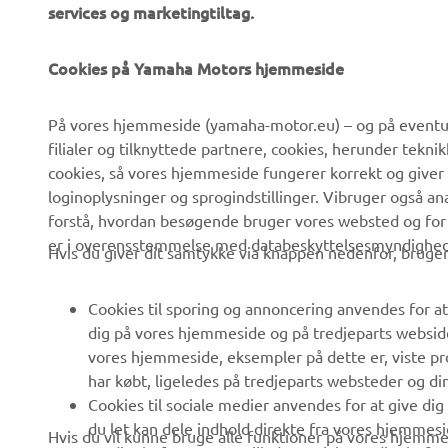
services og marketingtiltag.
Cookies på Yamaha Motors hjemmeside
VIRKSOMHED
B2B
På vores hjemmeside (yamaha-motor.eu) – og på eventue
filialer og tilknyttede partnere, cookies, herunder tekn
Om os
eBike systemer
cookies, så vores hjemmeside fungerer korrekt og giver
Nyheder
Myndigheder
loginoplysninger og sprogindstillinger. Vibruger også an
forstå, hvordan besøgende bruger vores websted og for
Begivenheder
Golfbaner
er i overensstemmelse med databeskyttelsesmyndighedern
Hvis du giver dit samtykke via knappen nedenfor, bruger 
Presse
Redningstjensten
Brochurer
Køreskoler
Cookies til sporing og annoncering anvendes for at
Arbejde hos Yamaha
Robotics
dig på vores hjemmeside og på tredjeparts websid
vores hjemmeside, eksempler på dette er, viste pro
Bliv forhandler
Partnerskaber
har købt, ligeledes på tredjeparts websteder og d
Menneskerettighedspolitik
Teknisk information til
Cookies til sociale medier anvendes for at give di
uafhængige forhandlere
du let kan dele indhold direkte fra vores hjemmesi
Hvis du vil kunne bruge alle funktioner på vores hjemmes
Politik for bæredygtighed