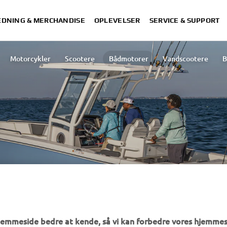
DNING & MERCHANDISE
OPLEVELSER
SERVICE & SUPPORT
Motorcykler
Scootere
Bådmotorer
Vandscootere
B
Motorolier
 ACCESSORIES
hjemmeside bedre at kende, så vi kan forbedre vores hjemmes