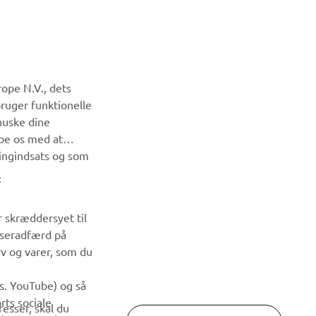
NYHEDSBREV
ope N.V., dets
Vær den første til at få besked om de seneste tilbud, særlige
bruger funktionelle
arrangementer, nye udgivelser og meget mere.
huske dine
lpe os med at
ingindsats og som
TILMELD DIG
:
Læs vores privatlivspolitik for at lære, hvordan vi behandler
dine personlige data:
Privatlivspolitik
r skræddersyet til
wseradfærd på
rv og varer, som du
ks. YouTube) og så
rts sociale
esser, skal du