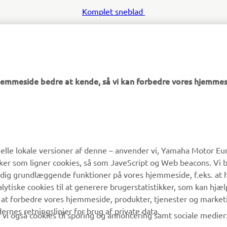
Komplet sneblad
Kombivogn
hjemmeside bedre at kende, så vi kan forbedre vores hjemmes
MERE YAMAHA
SUPPORT
lle lokale versioner af denne – anvender vi, Yamaha Motor Eur
ikker som ligner cookies, så som JaveScript og Web beacons. Vi 
MyYamaha
Kundeservice
 dig grundlæggende funktioner på vores hjemmeside, f.eks. at 
Yamaha Music
Reservedelskatalog
alytiske cookies til at generere brugerstatistikker, som kan hjæ
 at forbedre vores hjemmeside, produkter, tjenester og market
Yamaha Racing
Yamaha-forhandler
es retningslinjer for brug af private data.
vi også cookies til sporing og annoncering samt sociale medier
Yamaha Motor Global
Håndtering af