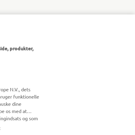
ide, produkter,
NYHEDSBREV
ope N.V., dets
Vær den første til at få besked om de seneste tilbud, særlige
bruger funktionelle
arrangementer, nye udgivelser og meget mere.
huske dine
lpe os med at
ingindsats og som
TILMELD DIG
: