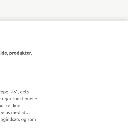
ide, produkter,
NYHEDSBREV
ope N.V., dets
Vær den første til at få besked om de seneste tilbud, særlige
bruger funktionelle
arrangementer, nye udgivelser og meget mere.
huske dine
lpe os med at
ingindsats og som
TILMELD DIG