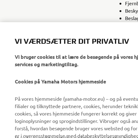
Fjernb
Besky
Beslag
YAMAHA
VI VÆRDSÆTTER DIT PRIVATLIV
Vi bruger cookies til at lære de besøgende på vores 
services og marketingtiltag.
Cookies på Yamaha Motors hjemmeside
VIRKSOMHED
B2B
På vores hjemmeside (yamaha-motor.eu) – og på eventue
filialer og tilknyttede partnere, cookies, herunder tekn
Om os
eBike systemer
cookies, så vores hjemmeside fungerer korrekt og giver
Nyheder
Myndigheder
loginoplysninger og sprogindstillinger. Vibruger også an
forstå, hvordan besøgende bruger vores websted og for
Begivenheder
Golfbaner
er i overensstemmelse med databeskyttelsesmyndighedern