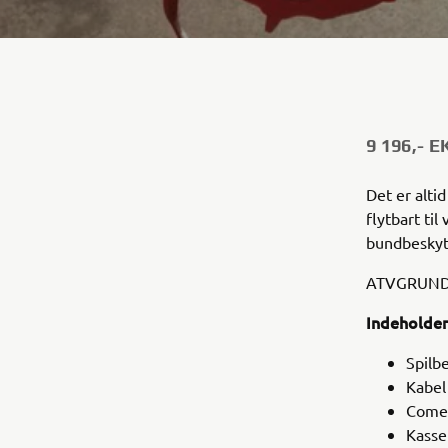
9 196,- 
Det er alti
flytbart ti
bundbeskytt
ATVGRUND
Indeholder
Spilb
Kabel 
Comeu
Kasset