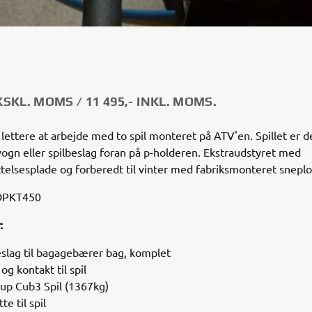
EKSKL. MOMS / 11 495,- INKL. MOMS.
d lettere at arbejde med to spil monteret på ATV'en. Spillet er 
l vogn eller spilbeslag foran på p-holderen. Ekstraudstyret med
elsesplade og forberedt til vinter med fabriksmonteret sneplo
PKT450
:
eslag til bagagebærer bag, komplet
og kontakt til spil
p Cub3 Spil (1367kg)
te til spil