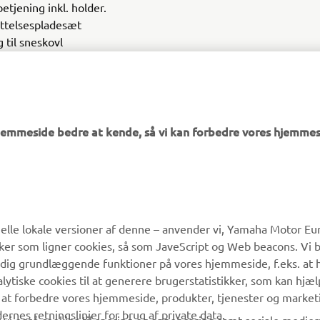
etjening inkl. holder.
ttelsespladesæt
 til sneskovl
 ATV
hjemmeside bedre at kende, så vi kan forbedre vores hjemmes
MERE YAMAHA
SUPPORT
lle lokale versioner af denne – anvender vi, Yamaha Motor Eur
ikker som ligner cookies, så som JaveScript og Web beacons. Vi 
MyYamaha
Kundeservice
 dig grundlæggende funktioner på vores hjemmeside, f.eks. at 
Yamaha Music
Reservedelskatalog
alytiske cookies til at generere brugerstatistikker, som kan hjæ
 at forbedre vores hjemmeside, produkter, tjenester og market
Yamaha Racing
Yamaha-forhandler
es retningslinjer for brug af private data.