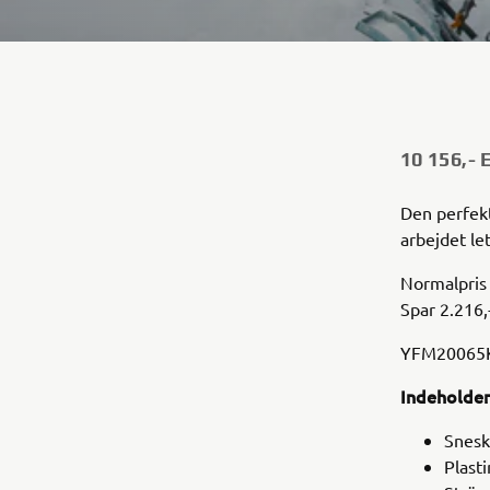
10 156,-
Den perfekt
arbejdet le
Normalpris 
Spar 2.216,
YFM2006
Indeholder
Snesk
Plast