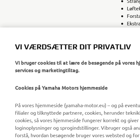
Strän
Løfte
Forst
Ekstr
YAMAHA
VI VÆRDSÆTTER DIT PRIVATLIV
Vi bruger cookies til at lære de besøgende på vores 
services og marketingtiltag.
Cookies på Yamaha Motors hjemmeside
VIRKSOMHED
B2B
På vores hjemmeside (yamaha-motor.eu) – og på eventue
filialer og tilknyttede partnere, cookies, herunder tekn
Om os
eBike systemer
cookies, så vores hjemmeside fungerer korrekt og giver
Nyheder
Myndigheder
loginoplysninger og sprogindstillinger. Vibruger også an
forstå, hvordan besøgende bruger vores websted og for
Begivenheder
Golfbaner