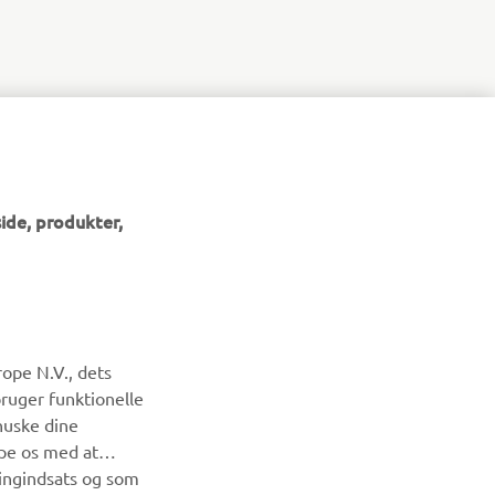
ide, produkter,
NYHEDSBREV
ope N.V., dets
Vær den første til at få besked om de seneste tilbud, særlige
bruger funktionelle
arrangementer, nye udgivelser og meget mere.
huske dine
lpe os med at
ingindsats og som
TILMELD DIG