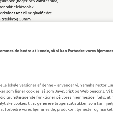
gskrapor (höger och vänster sida)
kontakt elektronisk
ærkningssæt til originalfjedre
a trækkrog 50mm
 ATV
hjemmeside bedre at kende, så vi kan forbedre vores hjemmes
MERE YAMAHA
SUPPORT
lle lokale versioner af denne – anvender vi, Yamaha Motor Eur
ikker som ligner cookies, så som JaveScript og Web beacons. Vi 
MyYamaha
Kundeservice
 dig grundlæggende funktioner på vores hjemmeside, f.eks. at 
Yamaha Music
Reservedelskatalog
alytiske cookies til at generere brugerstatistikker, som kan hjæ
 at forbedre vores hjemmeside, produkter, tjenester og market
Yamaha Racing
Yamaha-forhandler