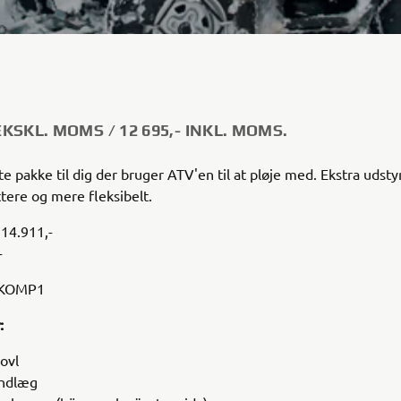
 EKSKL. MOMS / 12 695,- INKL. MOMS.
e pakke til dig der bruger ATV'en til at pløje med. Ekstra udsty
ttere og mere fleksibelt.
14.911,-
-
5KOMP1
:
ovl
indlæg