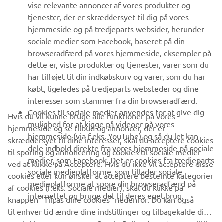
vise relevante annoncer af vores produkter og
MERE YAMAHA
tjenester, der er skræddersyet til dig på vores
hjemmeside og på tredjeparts websider, herunder
sociale medier som Facebook, baseret på din
SUPPORT
browseradfærd på vores hjemmeside, eksempler på
dette er, viste produkter og tjenester, varer som du
har tilføjet til din indkøbskurv og varer, som du har
NYHEDSBREV
købt, ligeledes på tredjeparts websteder og dine
Vær den første til at få besked om de seneste tilbud, særlige
interesser som stammer fra din browseradfærd.
arrangementer, nye udgivelser og meget mere.
Cookies til sociale medier anvendes for at give dig
Hvis du vil kunne bruge alle funktioner på vores
mulighed for at kigge på videoer på vores
hjemmeside og se tilbud og annoncer, der er
hjemmeside (via f.eks. YouTube) og så du let kan
skræddersyet til dine interesser, skal du acceptere cookies
dele indhold direkte fra vores hjemmeside på sociale
til sporing og annoncering og cookies til sociale medier
TILMELD DIG
medier, som Facebook. Det er cookies fra tredjeparts
ved at klikke på Acceptere. Hvis du ikke vil acceptere disse
sociale medieplatforme, som tillader sociale
cookies eller kun ønsker at acceptere bestemte kategorier
medieplatforme at spore din browseradfærd på
Læs vores privatlivspolitik for at lære, hvordan vi behandler dine
af cookies (f.eks. Sociale medier), skal du klikke på
internettet og bruge det til deres eget brug.
personlige data:
Privatlivspolitik
knappen "Tilpas dine cookies" nedenfor. Du kan også
til enhver tid ændre dine indstillinger og tilbagekalde dit