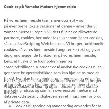
Transportkasse inkl. beslag til spil for
Cookies på Yamaha Motors hjemmeside
Beslag til sneskovl
Beskyttelsespladesæt
På vores hjemmeside (yamaha-motor.eu) – og
Kabel & kontakt til spil
på eventuelle lokale versioner af denne – anvender vi,
Comeup Cub3 Spil (1367kg)
Yamaha Motor Europe N.V., dets filialer og tilknyttede
Kassette til spil
partnere, cookies, herunder teknikker som ligner cookies,
Comeup fjernbetjening inkl. holder. (2,4Hz)
så som JaveScript og Web beacons. Vi bruger funktionelle
cookies, så vores hjemmeside fungerer korrekt og giver
YAMAHA ATV
dig grundlæggende funktioner på vores hjemmeside,
f.eks. at huske dine loginoplysninger og
sprogindstillinger. Vibruger også analytiske cookies til at
generere brugerstatistikker, som kan hjælpe os med at
forstå, hvordan besøgende bruger vores websted og for
Hvis du giver dit samtykke via knappen nedenfor, bruger
at forbedre vores hjemmeside, produkter, tjenester og
vi også cookies til sporing og annoncering samt sociale
VIRKSOMHED
marketingindsats og som er i overensstemmelse med
medier:
databeskyttelsesmyndighedernes retningslinjer for brug
af private data.
B2B
Cookies til sporing og annoncering anvendes for at