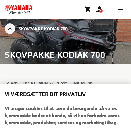
SKOVPAKKE KODIAK 700
SKOVPAKKE KODIAK 700
12 476, - EKSKL. MOMS / 15 595, - INK MOMS.
VI VÆRDSÆTTER DIT PRIVATLIV
Totalpakken, der ruster dig til skovarbejdet.
ATVPKTKODIAK16
Vi bruger cookies til at lære de besøgende på vores
hjemmeside bedre at kende, så vi kan forbedre vores
Indeholder:
hjemmeside, produkter, services og marketingtiltag.
Transportkasse inkl. beslag til spil bag