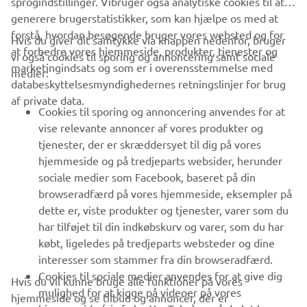
sprogindstillinger. Vibruger også analytiske cookies til at
generere brugerstatistikker, som kan hjælpe os med at
forstå, hvordan besøgende bruger vores websted og for
Hvis du giver dit samtykke via knappen nedenfor, bruger
at forbedre vores hjemmeside, produkter, tjenester og
vi også cookies til sporing og annoncering samt sociale
VIRKSOMHED
marketingindsats og som er i overensstemmelse med
medier:
databeskyttelsesmyndighedernes retningslinjer for brug
af private data.
B2B
Cookies til sporing og annoncering anvendes for at
vise relevante annoncer af vores produkter og
MERE YAMAHA
tjenester, der er skræddersyet til dig på vores
hjemmeside og på tredjeparts websider, herunder
sociale medier som Facebook, baseret på din
SUPPORT
browseradfærd på vores hjemmeside, eksempler på
dette er, viste produkter og tjenester, varer som du
har tilføjet til din indkøbskurv og varer, som du har
NYHEDSBREV
købt, ligeledes på tredjeparts websteder og dine
Vær den første til at få besked om de seneste tilbud, særlige
interesser som stammer fra din browseradfærd.
arrangementer, nye udgivelser og meget mere.
Cookies til sociale medier anvendes for at give dig
Hvis du vil kunne bruge alle funktioner på vores
mulighed for at kigge på videoer på vores
hjemmeside og se tilbud og annoncer, der er