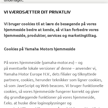
OBS! Dette produkt kræver et 3-punktsbeslag, hvorpå
VI VÆRDSÆTTER DIT PRIVATLIV
LEJA Forstærket Dobbelttræk er en forudsætning!
(YFM70815)
Vi bruger cookies til at lære de besøgende på vores
hjemmeside bedre at kende, så vi kan forbedre vores
Normalprisen for de inkluderede dele er 12 390,-
hjemmeside, produkter, services og marketingtiltag.
Ved køb af tilbudspakken sparer du 1 595,-
Cookies på Yamaha Motors hjemmeside
YFM47039WWHD
Indeholder:
På vores hjemmeside (yamaha-motor.eu) – og
på eventuelle lokale versioner af denne – anvender vi,
Vejrive
Yamaha Motor Europe N.V., dets filialer og tilknyttede
Hjul til vejrive
partnere, cookies, herunder teknikker som ligner cookies,
Vægtkasse til vejrive
så som JaveScript og Web beacons. Vi bruger funktionelle
cookies, så vores hjemmeside fungerer korrekt og giver
YAMAHA ATV
dig grundlæggende funktioner på vores hjemmeside,
f.eks. at huske dine loginoplysninger og