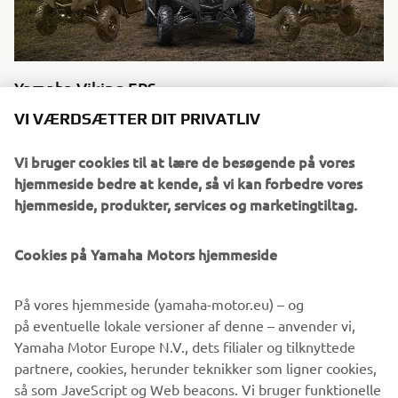
Yamaha Viking EPS
Var der nogen, der sagde "arbejd smartere ikke hårdere"?
VI VÆRDSÆTTER DIT PRIVATLIV
Byt din gamle Side-by-Side ind og få en byttebonus på op
til 15.000 DKK, det er tid til at opleve et nyt niveau af
Vi bruger cookies til at lære de besøgende på vores
komfort på arbejdet.
hjemmeside bedre at kende, så vi kan forbedre vores
hjemmeside, produkter, services og marketingtiltag.
Cookies på Yamaha Motors hjemmeside
BEKLAGER! DENNE BEGIVENHED
På vores hjemmeside (yamaha-motor.eu) – og
ER LUKKET.
på eventuelle lokale versioner af denne – anvender vi,
Besøg venligst vores hjemmeside for at se, hvornår de
Yamaha Motor Europe N.V., dets filialer og tilknyttede
næste begivenheder finder sted.
partnere, cookies, herunder teknikker som ligner cookies,
så som JaveScript og Web beacons. Vi bruger funktionelle