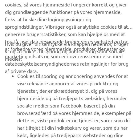
cookies, så vores hjemmeside fungerer korrekt og giver
GÅ TIL BEGIVENHEDSKALENDEREN
dig grundlæggende funktioner på vores hjemmeside,
f.eks. at huske dine loginoplysninger og
sprogindstillinger. Vibruger også analytiske cookies til at
generere brugerstatistikker, som kan hjælpe os med at
forstå, hvordan besøgende bruger vores websted og for
Hvis du giver dit samtykke via knappen nedenfor, bruger
at forbedre vores hjemmeside, produkter, tjenester og
vi også cookies til sporing og annoncering samt sociale
VIRKSOMHED
marketingindsats og som er i overensstemmelse med
medier:
databeskyttelsesmyndighedernes retningslinjer for brug
af private data.
B2B
Cookies til sporing og annoncering anvendes for at
vise relevante annoncer af vores produkter og
MERE YAMAHA
tjenester, der er skræddersyet til dig på vores
hjemmeside og på tredjeparts websider, herunder
sociale medier som Facebook, baseret på din
SUPPORT
browseradfærd på vores hjemmeside, eksempler på
dette er, viste produkter og tjenester, varer som du
har tilføjet til din indkøbskurv og varer, som du har
NYHEDSBREV
købt, ligeledes på tredjeparts websteder og dine