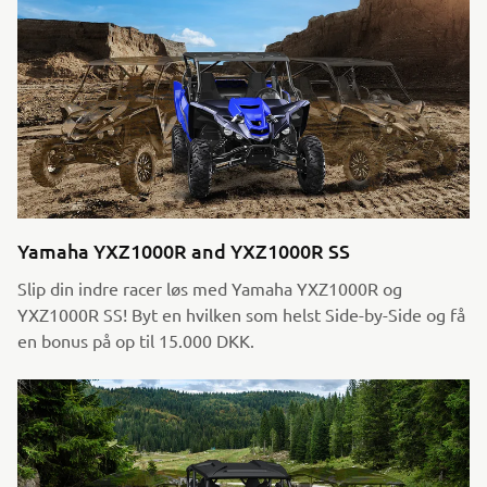
Yamaha YXZ1000R and YXZ1000R SS
Slip din indre racer løs med Yamaha YXZ1000R og
YXZ1000R SS! Byt en hvilken som helst Side-by-Side og få
en bonus på op til 15.000 DKK.