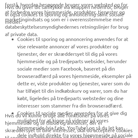
forstå, hvordan besøgende bruger vores websted og for
Hvis du giver dit samtykke via knappen nedenfor, bruger
at forbedre vores hjemmeside, produkter, tjenester og
vi også cookies til sporing og annoncering samt sociale
VIRKSOMHED
marketingindsats og som er i overensstemmelse med
medier:
databeskyttelsesmyndighedernes retningslinjer for brug
af private data.
B2B
Cookies til sporing og annoncering anvendes for at
vise relevante annoncer af vores produkter og
MERE YAMAHA
tjenester, der er skræddersyet til dig på vores
hjemmeside og på tredjeparts websider, herunder
sociale medier som Facebook, baseret på din
SUPPORT
browseradfærd på vores hjemmeside, eksempler på
dette er, viste produkter og tjenester, varer som du
har tilføjet til din indkøbskurv og varer, som du har
NYHEDSBREV
købt, ligeledes på tredjeparts websteder og dine
Vær den første til at få besked om de seneste tilbud, særlige
interesser som stammer fra din browseradfærd.
arrangementer, nye udgivelser og meget mere.
Cookies til sociale medier anvendes for at give dig
Hvis du vil kunne bruge alle funktioner på vores
mulighed for at kigge på videoer på vores
hjemmeside og se tilbud og annoncer, der er
hjemmeside (via f.eks. YouTube) og så du let kan
skræddersyet til dine interesser, skal du acceptere cookies
dele indhold direkte fra vores hjemmeside på sociale
til sporing og annoncering og cookies til sociale medier