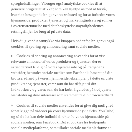
sprogindstillinger. Vibruger også analytiske cookies til at
generere brugerstatistikker, som kan hjælpe os med at forstå,
hvordan besøgende bruger vores websted og for at forbedre vores
hjemmeside, produkter, tjenester og marketingindsats og som er
i overensstemmelse med databeskyttelsesmyndighedernes
retningslinjer for brug af private data.
Hvis du giver dit samtykke via knappen nedenfor, bruger vi også
cookies til sporing og annoncering samt sociale medier:
Cookies til sporing og annoncering anvendes for at vise
relevante annoncer af vores produkter og tjenester, der er
skræddersyet til dig på vores hjemmeside og på tredjeparts
websider, herunder sociale medier som Facebook, baseret på din
browseradfærd på vores hjemmeside, eksempler på dette er, viste
produkter og tjenester, varer som du har tilføjet til din
indkøbskurv og varer, som du har købt, ligeledes på tredjeparts
websteder og dine interesser som stammer fra din browseradfærd.
Cookies til sociale medier anvendes for at give dig mulighed
for at kigge på videoer på vores hjemmeside (via f.eks. YouTube)
og så du let kan dele indhold direkte fra vores hjemmeside på
sociale medier, som Facebook. Det er cookies fra tredjeparts
sociale medieplatforme, som tillader sociale medieplatforme at
spore din browseradfærd på internettet og bruge det til deres eget