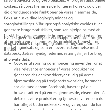
så som JaveScript og Web beacons. Vi bruger funktionelle
cookies, så vores hjemmeside fungerer korrekt og giver
dig grundlæggende funktioner på vores hjemmeside,
f.eks. at huske dine loginoplysninger og
sprogindstillinger. Vibruger også analytiske cookies til at
generere brugerstatistikker, som kan hjælpe os med at
forstå, hvordan besøgende bruger vores websted og for
Hvis du giver dit samtykke via knappen nedenfor, bruger
at forbedre vores hjemmeside, produkter, tjenester og
vi også cookies til sporing og annoncering samt sociale
marketingindsats og som er i overensstemmelse med
medier:
databeskyttelsesmyndighedernes retningslinjer for brug
af private data.
Cookies til sporing og annoncering anvendes for at
vise relevante annoncer af vores produkter og
tjenester, der er skræddersyet til dig på vores
hjemmeside og på tredjeparts websider, herunder
sociale medier som Facebook, baseret på din
browseradfærd på vores hjemmeside, eksempler på
dette er, viste produkter og tjenester, varer som du
har tilføjet til din indkøbskurv og varer, som du har