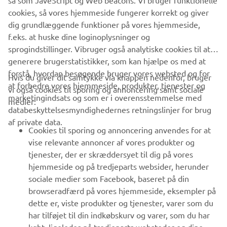
så som JaveScript og Web beacons. Vi bruger funktionelle
cookies, så vores hjemmeside fungerer korrekt og giver
dig grundlæggende funktioner på vores hjemmeside,
f.eks. at huske dine loginoplysninger og
sprogindstillinger. Vibruger også analytiske cookies til at
generere brugerstatistikker, som kan hjælpe os med at
forstå, hvordan besøgende bruger vores websted og for
Hvis du giver dit samtykke via knappen nedenfor, bruger
at forbedre vores hjemmeside, produkter, tjenester og
vi også cookies til sporing og annoncering samt sociale
marketingindsats og som er i overensstemmelse med
medier:
databeskyttelsesmyndighedernes retningslinjer for brug
af private data.
Cookies til sporing og annoncering anvendes for at
vise relevante annoncer af vores produkter og
tjenester, der er skræddersyet til dig på vores
hjemmeside og på tredjeparts websider, herunder
sociale medier som Facebook, baseret på din
browseradfærd på vores hjemmeside, eksempler på
dette er, viste produkter og tjenester, varer som du
har tilføjet til din indkøbskurv og varer, som du har