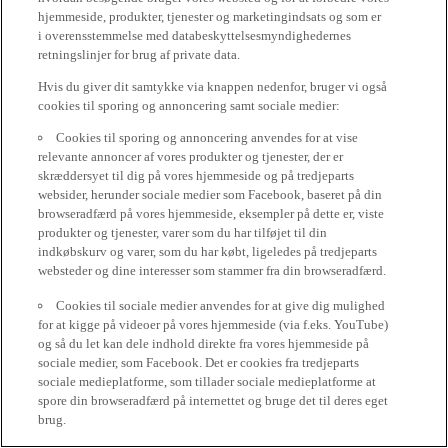
hjemmeside, produkter, tjenester og marketingindsats og som er
i overensstemmelse med databeskyttelsesmyndighedernes
retningslinjer for brug af private data.
Hvis du giver dit samtykke via knappen nedenfor, bruger vi også
cookies til sporing og annoncering samt sociale medier:
Cookies til sporing og annoncering anvendes for at vise
relevante annoncer af vores produkter og tjenester, der er
skræddersyet til dig på vores hjemmeside og på tredjeparts
websider, herunder sociale medier som Facebook, baseret på din
browseradfærd på vores hjemmeside, eksempler på dette er, viste
produkter og tjenester, varer som du har tilføjet til din
indkøbskurv og varer, som du har købt, ligeledes på tredjeparts
websteder og dine interesser som stammer fra din browseradfærd.
Cookies til sociale medier anvendes for at give dig mulighed
for at kigge på videoer på vores hjemmeside (via f.eks. YouTube)
og så du let kan dele indhold direkte fra vores hjemmeside på
sociale medier, som Facebook. Det er cookies fra tredjeparts
sociale medieplatforme, som tillader sociale medieplatforme at
spore din browseradfærd på internettet og bruge det til deres eget
brug.