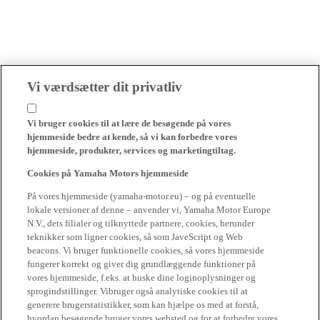
Vi værdsætter dit privatliv
Vi bruger cookies til at lære de besøgende på vores
hjemmeside bedre at kende, så vi kan forbedre vores
hjemmeside, produkter, services og marketingtiltag.
Cookies på Yamaha Motors hjemmeside
På vores hjemmeside (yamaha-motor.eu) – og på eventuelle
lokale versioner af denne – anvender vi, Yamaha Motor Europe
N.V., dets filialer og tilknyttede partnere, cookies, herunder
teknikker som ligner cookies, så som JaveScript og Web
beacons. Vi bruger funktionelle cookies, så vores hjemmeside
fungerer korrekt og giver dig grundlæggende funktioner på
vores hjemmeside, f.eks. at huske dine loginoplysninger og
sprogindstillinger. Vibruger også analytiske cookies til at
generere brugerstatistikker, som kan hjælpe os med at forstå,
hvordan besøgende bruger vores websted og for at forbedre vores