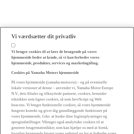
Vi værdsætter dit privatliv
Vi bruger cookies til at lære de besøgende på vores
hjemmeside bedre at kende, så vi kan forbedre vores
hjemmeside, produkter, services og marketingtiltag.
Cookies på Yamaha Motors hjemmeside
På vores hjemmeside (yamaha-motor.eu) – og på eventuelle
lokale versioner af denne – anvender vi, Yamaha Motor Europe
N.V., dets filialer og tilknyttede partnere, cookies, herunder
teknikker som ligner cookies, så som JaveScript og Web
beacons. Vi bruger funktionelle cookies, så vores hjemmeside
fungerer korrekt og giver dig grundlæggende funktioner på
vores hjemmeside, f.eks. at huske dine loginoplysninger og
sprogindstillinger. Vibruger også analytiske cookies til at
generere brugerstatistikker, som kan hjælpe os med at forstå,
hvordan besøgende bruger vores websted og for at forbedre vores