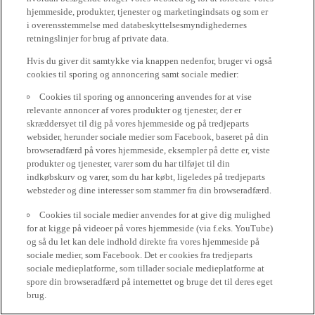
hjemmeside, produkter, tjenester og marketingindsats og som er
i overensstemmelse med databeskyttelsesmyndighedernes
retningslinjer for brug af private data.
Hvis du giver dit samtykke via knappen nedenfor, bruger vi også
cookies til sporing og annoncering samt sociale medier:
Cookies til sporing og annoncering anvendes for at vise
relevante annoncer af vores produkter og tjenester, der er
skræddersyet til dig på vores hjemmeside og på tredjeparts
websider, herunder sociale medier som Facebook, baseret på din
browseradfærd på vores hjemmeside, eksempler på dette er, viste
produkter og tjenester, varer som du har tilføjet til din
indkøbskurv og varer, som du har købt, ligeledes på tredjeparts
websteder og dine interesser som stammer fra din browseradfærd.
Cookies til sociale medier anvendes for at give dig mulighed
for at kigge på videoer på vores hjemmeside (via f.eks. YouTube)
og så du let kan dele indhold direkte fra vores hjemmeside på
sociale medier, som Facebook. Det er cookies fra tredjeparts
sociale medieplatforme, som tillader sociale medieplatforme at
spore din browseradfærd på internettet og bruge det til deres eget
brug.