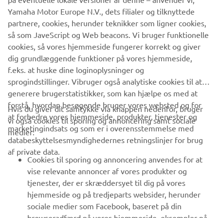
Yamaha Motor Europe N.V., dets filialer og tilknyttede
B2B
partnere, cookies, herunder teknikker som ligner cookies,
så som JaveScript og Web beacons. Vi bruger funktionelle
MERE YAMAHA
cookies, så vores hjemmeside fungerer korrekt og giver
dig grundlæggende funktioner på vores hjemmeside,
f.eks. at huske dine loginoplysninger og
SUPPORT
sprogindstillinger. Vibruger også analytiske cookies til at
generere brugerstatistikker, som kan hjælpe os med at
forstå, hvordan besøgende bruger vores websted og for
NYHEDSBREV
Hvis du giver dit samtykke via knappen nedenfor, bruger
at forbedre vores hjemmeside, produkter, tjenester og
vi også cookies til sporing og annoncering samt sociale
Vær den første til at få besked om de seneste tilbud, særlige
marketingindsats og som er i overensstemmelse med
medier:
arrangementer, nye udgivelser og meget mere.
databeskyttelsesmyndighedernes retningslinjer for brug
af private data.
Cookies til sporing og annoncering anvendes for at
vise relevante annoncer af vores produkter og
tjenester, der er skræddersyet til dig på vores
TILMELD DIG
hjemmeside og på tredjeparts websider, herunder
sociale medier som Facebook, baseret på din
Læs vores privatlivspolitik for at lære, hvordan vi behandler dine
browseradfærd på vores hjemmeside, eksempler på
personlige data:
Privatlivspolitik