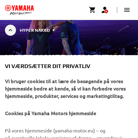
HYPER NAKED
HYPER NAKED-KOLLEKTION
VI VÆRDSÆTTER DIT PRIVATLIV
Vi bruger cookies til at lære de besøgende på vores
Hyper Naked-tøj er designet til at komplementere
hjemmeside bedre at kende, så vi kan forbedre vores
Yamaha motorcyklers dristige og moderne stil. Denne
hjemmeside, produkter, services og marketingtiltag.
Vis mere
tøjserie er beregnet til motorcyklister og fans,
...
Cookies på Yamaha Motors hjemmeside
På vores hjemmeside (yamaha-motor.eu) – og
VIRKSOMHED
på eventuelle lokale versioner af denne – anvender vi,