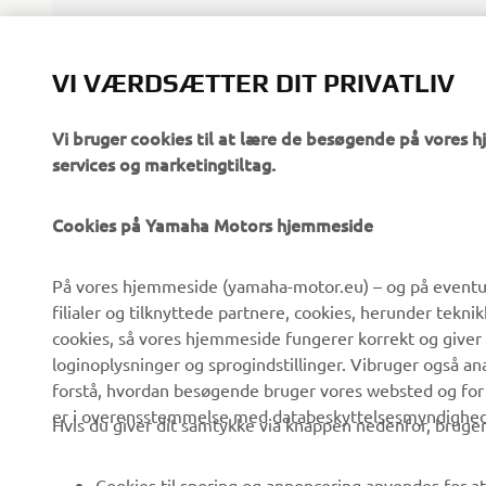
Læs mere
VI VÆRDSÆTTER DIT PRIVATLIV
Vi bruger cookies til at lære de besøgende på vores 
services og marketingtiltag.
Cookies på Yamaha Motors hjemmeside
VIRKSOMHED
B2B
På vores hjemmeside (yamaha-motor.eu) – og på eventue
filialer og tilknyttede partnere, cookies, herunder tekn
Om os
eBike systemer
cookies, så vores hjemmeside fungerer korrekt og giver
Nyheder
Myndigheder
loginoplysninger og sprogindstillinger. Vibruger også an
forstå, hvordan besøgende bruger vores websted og for
Begivenheder
Golfbaner
er i overensstemmelse med databeskyttelsesmyndighedern
Hvis du giver dit samtykke via knappen nedenfor, bruger 
Presse
Redningstjensten
Brochurer
Køreskoler
Cookies til sporing og annoncering anvendes for at