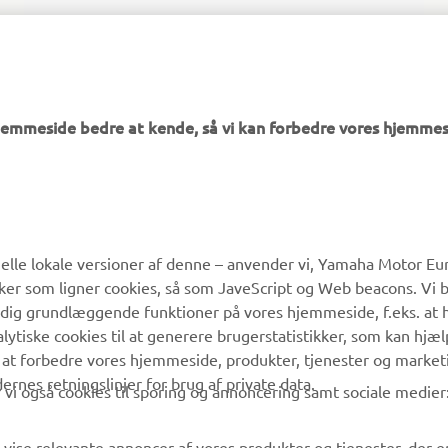
Læs mere
hjemmeside bedre at kende, så vi kan forbedre vores hjemmes
MERE YAMAHA
SUPPORT
lle lokale versioner af denne – anvender vi, Yamaha Motor Eur
ikker som ligner cookies, så som JaveScript og Web beacons. Vi 
MyYamaha
Kundeservice
 dig grundlæggende funktioner på vores hjemmeside, f.eks. at 
Yamaha Music
Reservedelskatalog
alytiske cookies til at generere brugerstatistikker, som kan hjæ
 at forbedre vores hjemmeside, produkter, tjenester og market
Yamaha Racing
Yamaha-forhandler
es retningslinjer for brug af private data.
vi også cookies til sporing og annoncering samt sociale medier
Yamaha Motor Global
Håndtering af
affaldsbatterier
Mobil Apps
 vise relevante annoncer af vores produkter og tjenester, der e