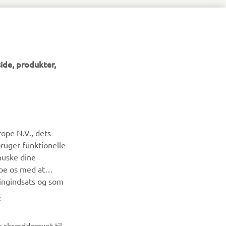
ide, produkter,
NYHEDSBREV
ope N.V., dets
Vær den første til at få besked om de seneste tilbud, særlige
bruger funktionelle
arrangementer, nye udgivelser og meget mere.
huske dine
lpe os med at
TILMELD DIG
ingindsats og som
:
Læs vores privatlivspolitik for at lære, hvordan vi behandler
dine personlige data:
Privatlivspolitik
r skræddersyet til