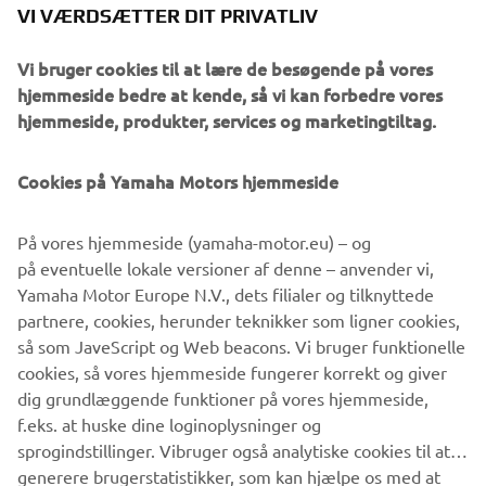
VI VÆRDSÆTTER DIT PRIVATLIV
Vi bruger cookies til at lære de besøgende på vores
hjemmeside bedre at kende, så vi kan forbedre vores
hjemmeside, produkter, services og marketingtiltag.
Cookies på Yamaha Motors hjemmeside
MYRIDE
DOWNLOAD
På vores hjemmeside (yamaha-motor.eu) – og
på eventuelle lokale versioner af denne – anvender vi,
Klik venligst på et af ikonerne for at downloade den gratis
Yamaha Motor Europe N.V., dets filialer og tilknyttede
MyRide-app.
partnere, cookies, herunder teknikker som ligner cookies,
så som JaveScript og Web beacons. Vi bruger funktionelle
cookies, så vores hjemmeside fungerer korrekt og giver
dig grundlæggende funktioner på vores hjemmeside,
f.eks. at huske dine loginoplysninger og
sprogindstillinger. Vibruger også analytiske cookies til at
generere brugerstatistikker, som kan hjælpe os med at