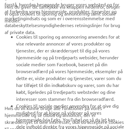
forstå, hvordan besøgende bruger vores websted og for
Hvis du giver dit samtykke via knappen nedenfor, bruger
at forbedre vores hjemmeside, produkter, tjenester og
vi også cookies til sporing og annoncering samt sociale
VIRKSOMHED
marketingindsats og som er i overensstemmelse med
medier:
databeskyttelsesmyndighedernes retningslinjer for brug
af private data.
B2B
Cookies til sporing og annoncering anvendes for at
vise relevante annoncer af vores produkter og
MERE YAMAHA
tjenester, der er skræddersyet til dig på vores
hjemmeside og på tredjeparts websider, herunder
sociale medier som Facebook, baseret på din
SUPPORT
browseradfærd på vores hjemmeside, eksempler på
dette er, viste produkter og tjenester, varer som du
har tilføjet til din indkøbskurv og varer, som du har
NYHEDSBREV
købt, ligeledes på tredjeparts websteder og dine
Vær den første til at få besked om de seneste tilbud, særlige
interesser som stammer fra din browseradfærd.
arrangementer, nye udgivelser og meget mere.
Cookies til sociale medier anvendes for at give dig
Hvis du vil kunne bruge alle funktioner på vores
mulighed for at kigge på videoer på vores
hjemmeside og se tilbud og annoncer, der er
hjemmeside (via f.eks. YouTube) og så du let kan
skræddersyet til dine interesser, skal du acceptere cookies
dele indhold direkte fra vores hjemmeside på sociale
til sporing og annoncering og cookies til sociale medier