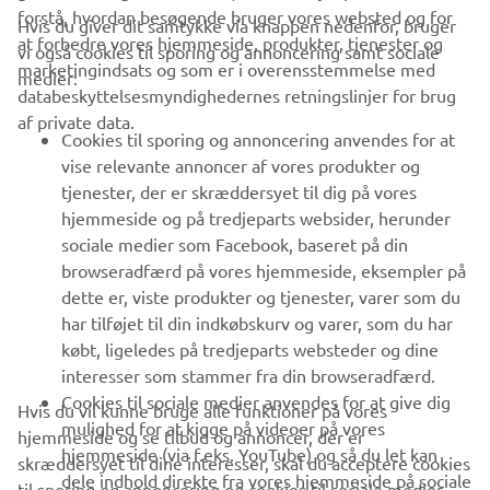
forstå, hvordan besøgende bruger vores websted og for
Hvis du giver dit samtykke via knappen nedenfor, bruger
at forbedre vores hjemmeside, produkter, tjenester og
vi også cookies til sporing og annoncering samt sociale
VIRKSOMHED
marketingindsats og som er i overensstemmelse med
medier:
databeskyttelsesmyndighedernes retningslinjer for brug
af private data.
B2B
Cookies til sporing og annoncering anvendes for at
vise relevante annoncer af vores produkter og
MERE YAMAHA
tjenester, der er skræddersyet til dig på vores
hjemmeside og på tredjeparts websider, herunder
sociale medier som Facebook, baseret på din
SUPPORT
browseradfærd på vores hjemmeside, eksempler på
dette er, viste produkter og tjenester, varer som du
har tilføjet til din indkøbskurv og varer, som du har
NYHEDSBREV
købt, ligeledes på tredjeparts websteder og dine
Vær den første til at få besked om de seneste tilbud, særlige
interesser som stammer fra din browseradfærd.
arrangementer, nye udgivelser og meget mere.
Cookies til sociale medier anvendes for at give dig
Hvis du vil kunne bruge alle funktioner på vores
mulighed for at kigge på videoer på vores
hjemmeside og se tilbud og annoncer, der er
hjemmeside (via f.eks. YouTube) og så du let kan
skræddersyet til dine interesser, skal du acceptere cookies
dele indhold direkte fra vores hjemmeside på sociale
til sporing og annoncering og cookies til sociale medier