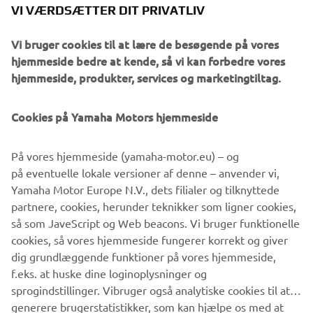
VI VÆRDSÆTTER DIT PRIVATLIV
Vi bruger cookies til at lære de besøgende på vores
hjemmeside bedre at kende, så vi kan forbedre vores
hjemmeside, produkter, services og marketingtiltag.
Cookies på Yamaha Motors hjemmeside
DOWNLOAD
MYRIDE
På vores hjemmeside (yamaha-motor.eu) – og
på eventuelle lokale versioner af denne – anvender vi,
Please click one of the icons to download the free MyRide
Yamaha Motor Europe N.V., dets filialer og tilknyttede
App.
partnere, cookies, herunder teknikker som ligner cookies,
så som JaveScript og Web beacons. Vi bruger funktionelle
cookies, så vores hjemmeside fungerer korrekt og giver
dig grundlæggende funktioner på vores hjemmeside,
f.eks. at huske dine loginoplysninger og
sprogindstillinger. Vibruger også analytiske cookies til at
generere brugerstatistikker, som kan hjælpe os med at