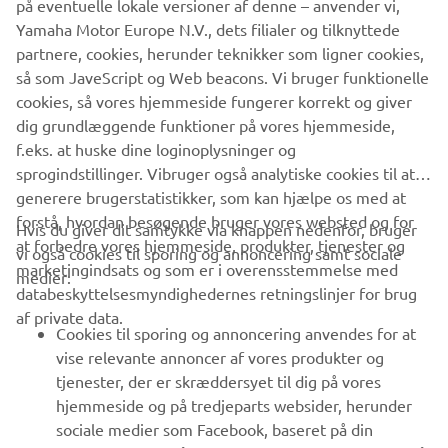
på eventuelle lokale versioner af denne – anvender vi,
Klik på et af ikonerne for at downloade den gratis Garmin
Yamaha Motor Europe N.V., dets filialer og tilknyttede
StreetCross-app.
partnere, cookies, herunder teknikker som ligner cookies,
så som JaveScript og Web beacons. Vi bruger funktionelle
cookies, så vores hjemmeside fungerer korrekt og giver
dig grundlæggende funktioner på vores hjemmeside,
f.eks. at huske dine loginoplysninger og
sprogindstillinger. Vibruger også analytiske cookies til at
generere brugerstatistikker, som kan hjælpe os med at
forstå, hvordan besøgende bruger vores websted og for
Hvis du giver dit samtykke via knappen nedenfor, bruger
at forbedre vores hjemmeside, produkter, tjenester og
vi også cookies til sporing og annoncering samt sociale
VIRKSOMHED
marketingindsats og som er i overensstemmelse med
medier:
databeskyttelsesmyndighedernes retningslinjer for brug
af private data.
B2B
Cookies til sporing og annoncering anvendes for at
vise relevante annoncer af vores produkter og
MERE YAMAHA
tjenester, der er skræddersyet til dig på vores
hjemmeside og på tredjeparts websider, herunder
sociale medier som Facebook, baseret på din
SUPPORT