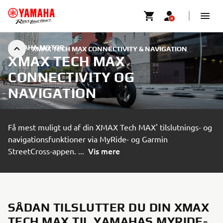
YAMAHA MOTOR
XMAX TECH MAX CONNECTIVITY & NAVIGATION
XMAX TECH MAX
CONNECTIVITY OG
NAVIGATION
Få mest muligt ud af din XMAX Tech MAX' tilslutnings- og
navigationsfunktioner via MyRide- og Garmin
Vis mere
StreetCross-appen.
...
SÅDAN TILSLUTTER DU DIN XMAX
TECH MAX TIL YAMAHAS MYRIDE-