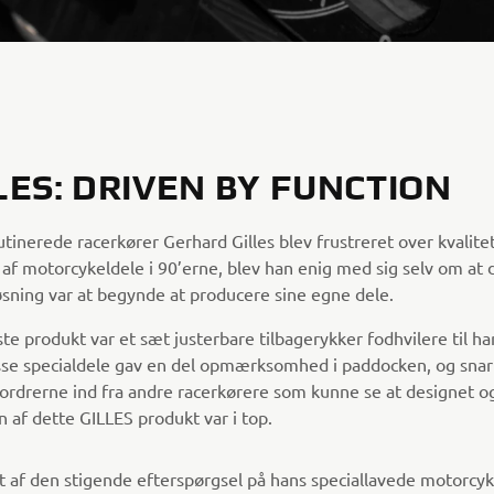
LES: DRIVEN BY FUNCTION
tinerede racerkører Gerhard Gilles blev frustreret over kvalite
 af motorcykeldele i 90’erne, blev han enig med sig selv om at 
øsning var at begynde at producere sine egne dele.
te produkt var et sæt justerbare tilbagerykker fodhvilere til h
isse specialdele gav en del opmærksomhed i paddocken, og snar
ordrerne ind fra andre racerkørere som kunne se at designet o
n af dette GILLES produkt var i top.
et af den stigende efterspørgsel på hans speciallavede motorcy