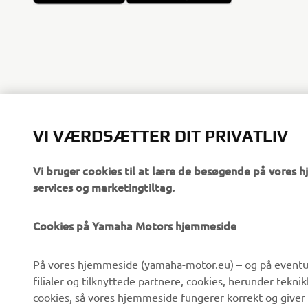
VI VÆRDSÆTTER DIT PRIVATLIV
Vi bruger cookies til at lære de besøgende på vores 
services og marketingtiltag.
Cookies på Yamaha Motors hjemmeside
VIRKSOMHED
B2B
På vores hjemmeside (yamaha-motor.eu) – og på eventue
filialer og tilknyttede partnere, cookies, herunder tekn
Om os
eBike systemer
cookies, så vores hjemmeside fungerer korrekt og giver
Nyheder
Myndigheder