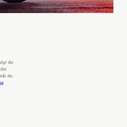
styr du
dste
 når du
ha