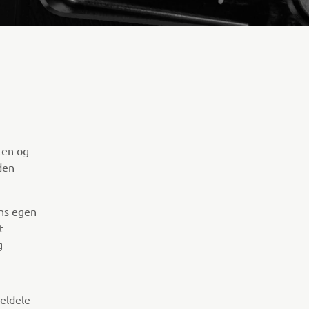
ten og
den
ans egen
t
g
keldele