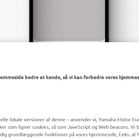
hjemmeside bedre at kende, så vi kan forbedre vores hjemmes
MERE YAMAHA
SUPPORT
lle lokale versioner af denne – anvender vi, Yamaha Motor Eur
ikker som ligner cookies, så som JaveScript og Web beacons. Vi 
MyYamaha
Kundeservice
 dig grundlæggende funktioner på vores hjemmeside, f.eks. at 
Yamaha Music
Reservedelskatalog