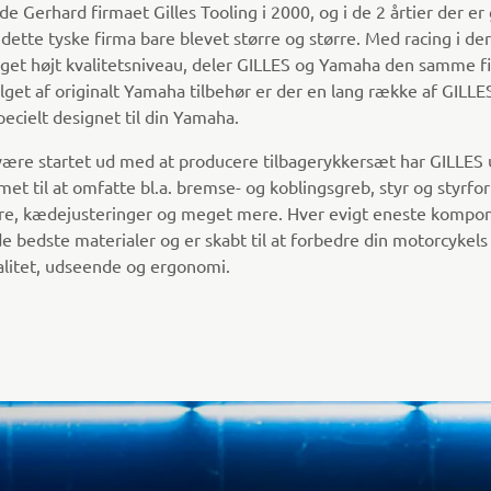
e Gerhard firmaet Gilles Tooling i 2000, og i de 2 årtier der er
 dette tyske firma bare blevet større og større. Med racing i d
get højt kvalitetsniveau, deler GILLES og Yamaha den samme fil
lget af originalt Yamaha tilbehør er der en lang række af GILLE
ecielt designet til din Yamaha.
 være startet ud med at producere tilbagerykkersæt har GILLES 
t til at omfatte bl.a. bremse- og koblingsgreb, styr og styrfor
re, kædejusteringer og meget mere. Hver evigt eneste kompo
de bedste materialer og er skabt til at forbedre din motorcykels
alitet, udseende og ergonomi.