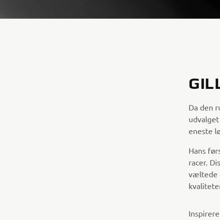
GIL
Da den ru
udvalget
eneste l
Hans førs
racer. D
væltede 
kvalitete
Inspirer