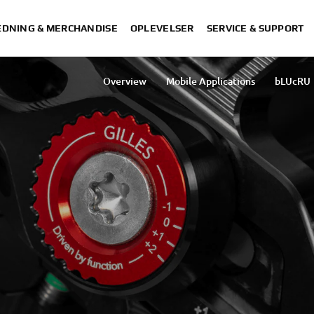
DNING & MERCHANDISE
OPLEVELSER
SERVICE & SUPPORT
Overview
Mobile Applications
bLUcRU
To the Next Horizon
2025 ATV Tour