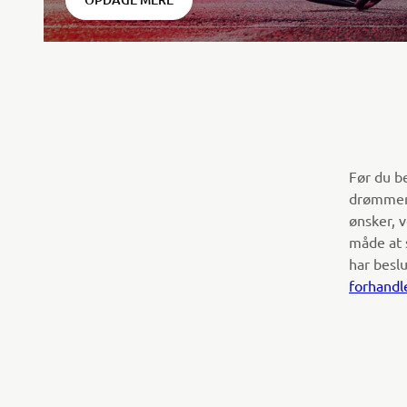
Før du b
drømmemo
ønsker, 
måde at 
har beslu
forhandl