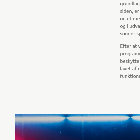
grundlagd
siden, er
og et me
og i udva
som er sp
Efter at
programme
beskytte
lavet af 
funktion