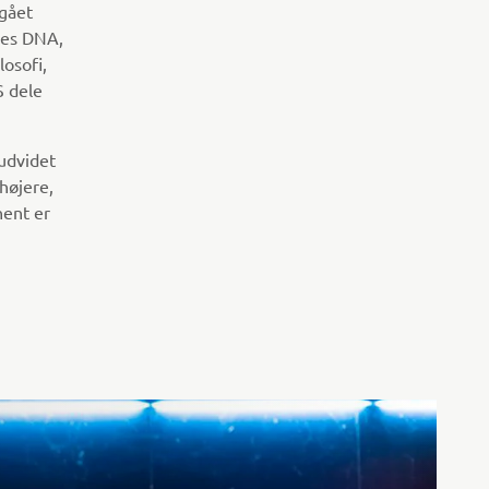
 gået
eres DNA,
osofi,
S dele
udvidet
højere,
nent er