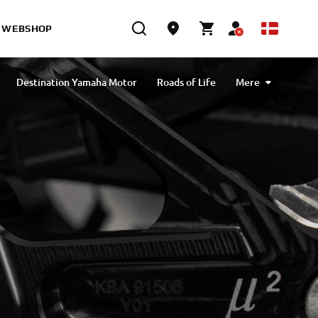
WEBSHOP
Destination Yamaha Motor
Roads of Life
Mere
Clean the Sea
Ténéré Spirit Travel Trophy
Yamaha Motor Desert Raid