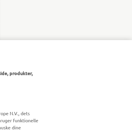
ide, produkter,
NYHEDSBREV
ope N.V., dets
Vær den første til at få besked om de seneste tilbud, særlige
bruger funktionelle
arrangementer, nye udgivelser og meget mere.
huske dine