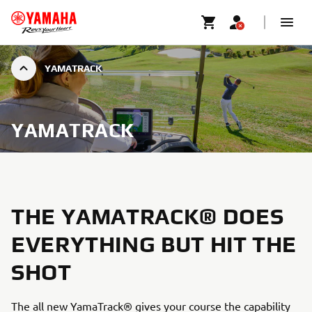
YAMATRACK
YAMATRACK
THE YAMATRACK® DOES
EVERYTHING BUT HIT THE
SHOT
The all new YamaTrack® gives your course the capability