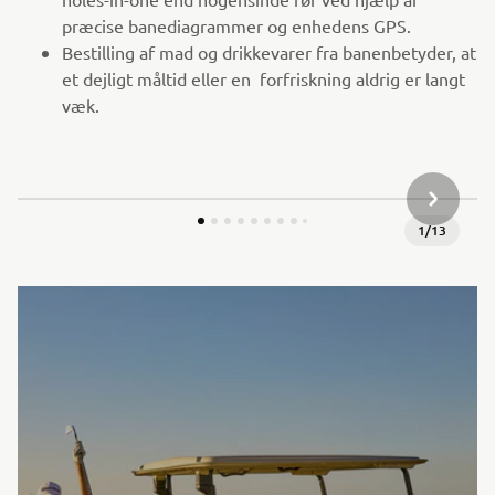
præcise banediagrammer og enhedens GPS.
Bestilling af mad og drikkevarer fra banenbetyder, at
et dejligt måltid eller en forfriskning aldrig er langt
væk.
NÆSTE G
1
/
13