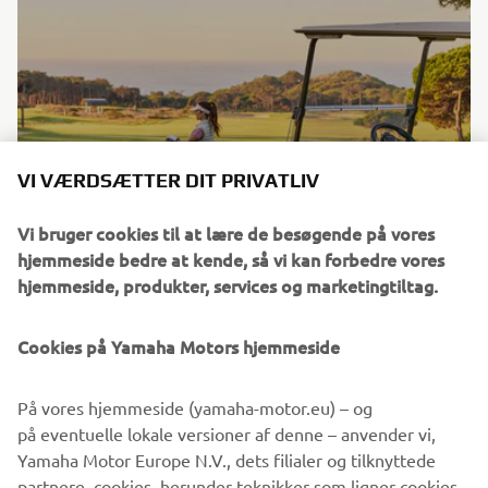
VI VÆRDSÆTTER DIT PRIVATLIV
Vi bruger cookies til at lære de besøgende på vores
hjemmeside bedre at kende, så vi kan forbedre vores
hjemmeside, produkter, services og marketingtiltag.
YAMAHA GOLFBILER
Cookies på Yamaha Motors hjemmeside
OPDAGE MERE
På vores hjemmeside (yamaha-motor.eu) – og
på eventuelle lokale versioner af denne – anvender vi,
Yamaha Motor Europe N.V., dets filialer og tilknyttede
partnere, cookies, herunder teknikker som ligner cookies,