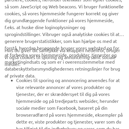
* YamaTrack® kan fås i forskellige konfigurationer ved
så som JaveScript og Web beacons. Vi bruger funktionelle
køb af følgende enheder: Drive2 DC, Drive2 EFI. Drive2
cookies, så vores hjemmeside fungerer korrekt og giver
AC-kompatibilitet vil blive bekræftet yderligere.
dig grundlæggende funktioner på vores hjemmeside,
f.eks. at huske dine loginoplysninger og
sprogindstillinger. Vibruger også analytiske cookies til at
generere brugerstatistikker, som kan hjælpe os med at
forstå, hvordan besøgende bruger vores websted og for
Hvis du giver dit samtykke via knappen nedenfor, bruger
at forbedre vores hjemmeside, produkter, tjenester og
vi også cookies til sporing og annoncering samt sociale
VIRKSOMHED
marketingindsats og som er i overensstemmelse med
medier:
databeskyttelsesmyndighedernes retningslinjer for brug
af private data.
B2B
Cookies til sporing og annoncering anvendes for at
vise relevante annoncer af vores produkter og
MERE YAMAHA
tjenester, der er skræddersyet til dig på vores
hjemmeside og på tredjeparts websider, herunder
sociale medier som Facebook, baseret på din
SUPPORT
browseradfærd på vores hjemmeside, eksempler på
dette er, viste produkter og tjenester, varer som du
har tilføjet til din indkøbskurv og varer, som du har