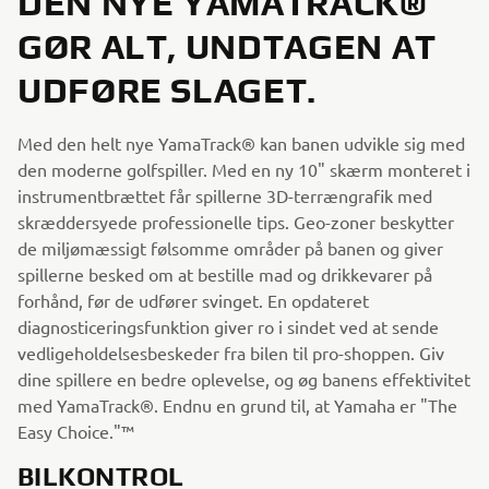
DEN NYE YAMATRACK®
GØR ALT, UNDTAGEN AT
UDFØRE SLAGET.
Med den helt nye YamaTrack® kan banen udvikle sig med
den moderne golfspiller. Med en ny 10" skærm monteret i
instrumentbrættet får spillerne 3D-terrængrafik med
skræddersyede professionelle tips. Geo-zoner beskytter
de miljømæssigt følsomme områder på banen og giver
spillerne besked om at bestille mad og drikkevarer på
forhånd, før de udfører svinget. En opdateret
diagnosticeringsfunktion giver ro i sindet ved at sende
vedligeholdelsesbeskeder fra bilen til pro-shoppen. Giv
dine spillere en bedre oplevelse, og øg banens effektivitet
med YamaTrack®. Endnu en grund til, at Yamaha er "The
Easy Choice."™
BILKONTROL