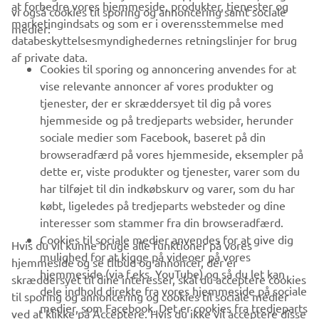
at forbedre vores hjemmeside, produkter, tjenester og
vi også cookies til sporing og annoncering samt sociale
VIRKSOMHED
marketingindsats og som er i overensstemmelse med
medier:
databeskyttelsesmyndighedernes retningslinjer for brug
af private data.
B2B
Cookies til sporing og annoncering anvendes for at
vise relevante annoncer af vores produkter og
MERE YAMAHA
tjenester, der er skræddersyet til dig på vores
hjemmeside og på tredjeparts websider, herunder
sociale medier som Facebook, baseret på din
SUPPORT
browseradfærd på vores hjemmeside, eksempler på
dette er, viste produkter og tjenester, varer som du
har tilføjet til din indkøbskurv og varer, som du har
NYHEDSBREV
købt, ligeledes på tredjeparts websteder og dine
Vær den første til at få besked om de seneste tilbud, særlige
interesser som stammer fra din browseradfærd.
arrangementer, nye udgivelser og meget mere.
Cookies til sociale medier anvendes for at give dig
Hvis du vil kunne bruge alle funktioner på vores
mulighed for at kigge på videoer på vores
hjemmeside og se tilbud og annoncer, der er
hjemmeside (via f.eks. YouTube) og så du let kan
skræddersyet til dine interesser, skal du acceptere cookies
dele indhold direkte fra vores hjemmeside på sociale
til sporing og annoncering og cookies til sociale medier
TILMELD DIG
medier, som Facebook. Det er cookies fra tredjeparts
ved at klikke på Acceptere. Hvis du ikke vil acceptere disse