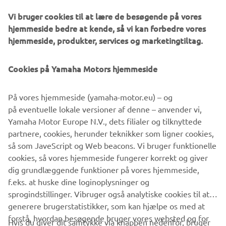
Fornavn
Vi bruger cookies til at lære de besøgende på vores
hjemmeside bedre at kende, så vi kan forbedre vores
hjemmeside, produkter, services og marketingtiltag.
Efternavn
Cookies på Yamaha Motors hjemmeside
E-mail
På vores hjemmeside (yamaha-motor.eu) – og
på eventuelle lokale versioner af denne – anvender vi,
Telefonnummer
Yamaha Motor Europe N.V., dets filialer og tilknyttede
partnere, cookies, herunder teknikker som ligner cookies,
så som JaveScript og Web beacons. Vi bruger funktionelle
cookies, så vores hjemmeside fungerer korrekt og giver
SEND
dig grundlæggende funktioner på vores hjemmeside,
f.eks. at huske dine loginoplysninger og
sprogindstillinger. Vibruger også analytiske cookies til at
generere brugerstatistikker, som kan hjælpe os med at
forstå, hvordan besøgende bruger vores websted og for
Hvis du giver dit samtykke via knappen nedenfor, bruger