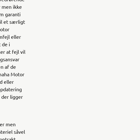
r men ikke
om garanti
l et særligt
Motor
fejl eller
 de i
r at fejl vil
ngsansvar
en af de
amaha Motor
d eller
opdatering
 der ligger
der men
teriel såvel
ontrakt