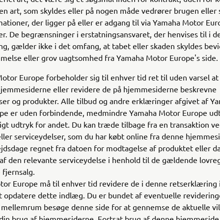
den art, som skyldes eller på nogen måde vedrører brugen eller
mationer, der ligger på eller er adgang til via Yamaha Motor Eur
. De begrænsninger i erstatningsansvaret, der henvises til i 
ng, gælder ikke i det omfang, at tabet eller skaden skyldes bevi
mmelse eller grov uagtsomhed fra Yamaha Motor Europe's side.
or Europe forbeholder sig til enhver tid ret til uden varsel at
 hjemmesiderne eller revidere de på hjemmesiderne beskrevne
ser og produkter. Alle tilbud og andre erklæringer afgivet af 
pe er uden forbindende, medmindre Yamaha Motor Europe udt
tligt udtryk for andet. Du kan træde tilbage fra en transaktion 
ller serviceydelser, som du har købt online fra denne hjemmes
ejdsdage regnet fra datoen for modtagelse af produktet eller d
af den relevante serviceydelse i henhold til de gældende lovre
 fjernsalg.
r Europe må til enhver tid revidere de i denne retserklæring
at opdatere dette indlæg. Du er bundet af eventuelle revidering
mellemrum besøge denne side for at gennemse de aktuelle vilk
 din brug af hjemmesiderne. Fortsat brug af denne hjemmeside