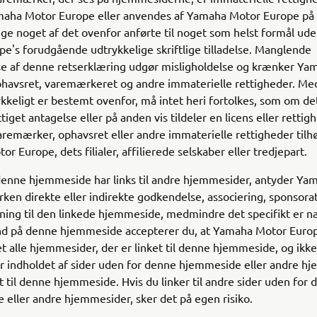
amaha Motor Europe eller anvendes af Yamaha Motor Europe på 
ge noget af det ovenfor anførte til noget som helst formål u
e's forudgående udtrykkelige skriftlige tilladelse. Manglende
se af denne retserklæring udgør misligholdelse og krænker Y
phavsret, varemærkeret og andre immaterielle rettigheder. M
kkeligt er bestemt ovenfor, må intet heri fortolkes, som om det
tiget antagelse eller på anden vis tildeler en licens eller rettigh
aremærker, ophavsret eller andre immaterielle rettigheder til
r Europe, dets filialer, affilierede selskaber eller tredjepart.
enne hjemmeside har links til andre hjemmesider, antyder Ya
ken direkte eller indirekte godkendelse, associering, sponsorat,
ytning til den linkede hjemmeside, medmindre det specifikt er n
ind på denne hjemmeside accepterer du, at Yamaha Motor Europ
alle hjemmesider, der er linket til denne hjemmeside, og ikke
or indholdet af sider uden for denne hjemmeside eller andre h
et til denne hjemmeside. Hvis du linker til andre sider uden for
eller andre hjemmesider, sker det på egen risiko.