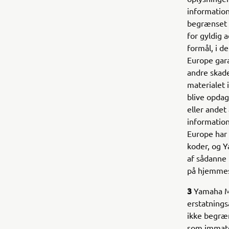
information
begrænset t
for gyldig 
formål, i d
Europe gara
andre skad
materialet i
blive opdag
eller andet
information
Europe har 
koder, og 
af sådanne 
på hjemmes
3
Yamaha Mo
erstatnings
ikke begræn
som immater