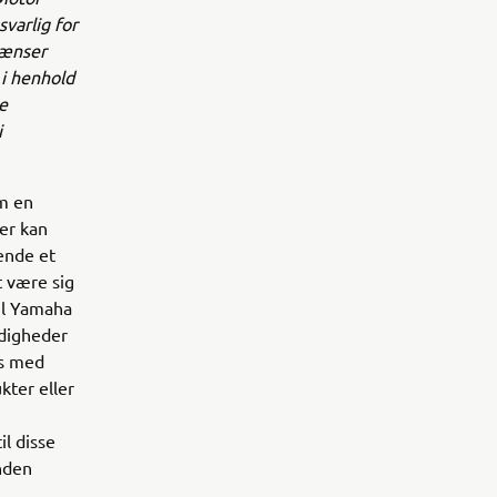
varlig for
rænser
 i henhold
e
i
m en
er kan
ende et
t være sig
il Yamaha
ndigheder
es med
kter eller
il disse
anden