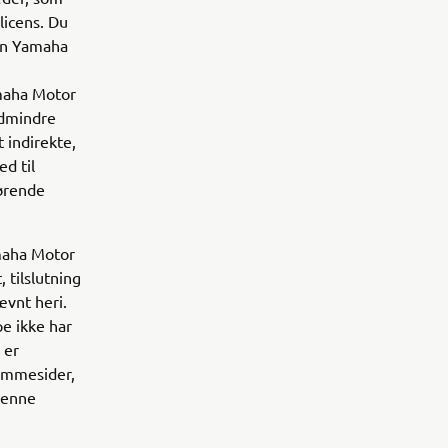
licens. Du
den Yamaha
amaha Motor
edmindre
 indirekte,
ed til
hørende
maha Motor
 tilslutning
ævnt heri.
e ikke har
 er
jemmesider,
 denne