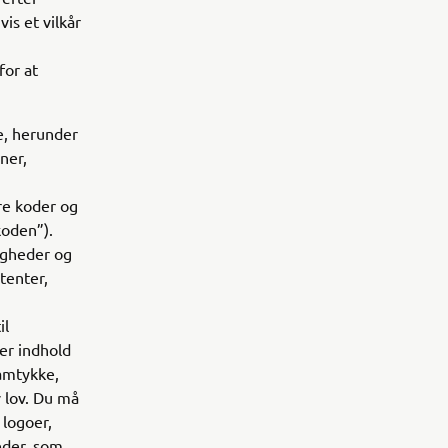
is et vilkår
for at
e, herunder
ner,
re koder og
koden”).
igheder og
tenter,
il
er indhold
amtykke,
v lov. Du må
 logoer,
eder, som