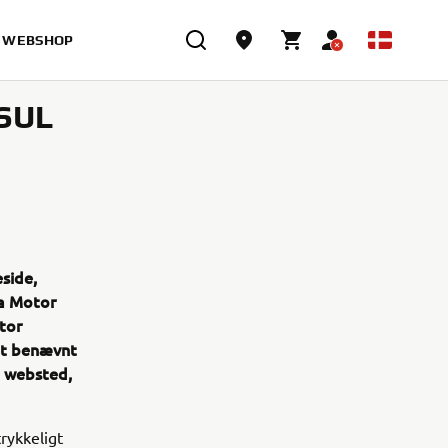
WEBSHOP
SUL
side,
ha Motor
tor
 ét benævnt
e websted,
rykkeligt