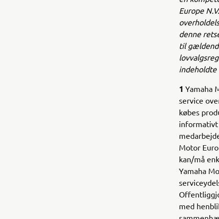
Europe N.V.
overholdels
denne retse
til gælden
lovvalgsreg
indeholdte 
1
Yamaha M
service ove
købes prod
informativt
medarbejder
Motor Euro
kan/må enk
Yamaha Moto
serviceydel
Offentliggj
med henblik
sammenhæ