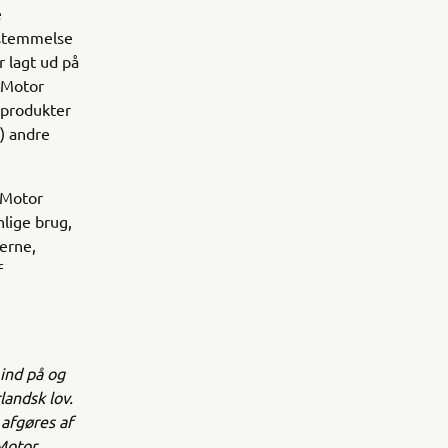
e
nsstemmelse
r lagt ud på
 Motor
 produkter
) andre
 Motor
nlige brug,
erne,
f
 ind på og
landsk lov.
 afgøres af
Motor