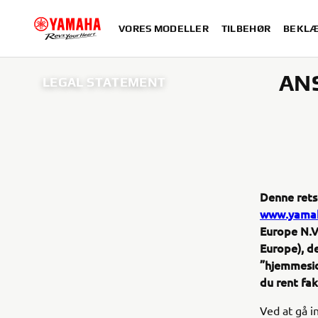
VORES MODELLER
TILBEHØR
BEKLÆ
AN
LEGAL STATEMENT
Denne rets
www.yamah
Europe N.V
Europe), de
”hjemmesid
du rent fak
Ved at gå i