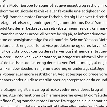
aha Motor Europe forsøger på at give nøjagtig og rettidig inf
ekomme utilsigtede tekniske eller faktuelle unøjagtigheder og
e fejl. Yamaha Motor Europe forbeholder sig til enhver tid ret t
foretage rettelser og ændringer på hjemmesiderne. De af Yama
odukter, der er beskrevet på selskabets hjemmesider, kan måske
 Yamaha Motor Europe vil bestræbe sig på, at informationerne
rne er hensigtsmæssige for dit område. Selv om Yamaha Mot
ig store anstrengelser for at vise produkterne og deres farver så
 vil de viste produkter og deres farver også afhænge af bruger
otor Europe kan ikke garantere, at brugerens udstyr vil vise e
af de faktiske produkter og deres farver. Det er muligt, at nogl
om kan downloades fra hjemmesiderne, er underlagt statslige
riktioner eller andre restriktioner. Ved at besøge og bruge vore
 anerkender du disse restriktioner og accepterer, at du er un
påtager sig alt ansvar og al risiko vedrørende deres brug af
ne. Alle informationer på hjemmesiderne gives til dig ”såled
refindes”, og Yamaha Motor Europe fralægger sig alle garantier
 og billigelser, det være sig udtrykkelige eller underforståede