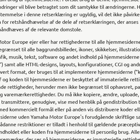
ringer vil blive betragtet som dit samtykke til ændringerne. Hv
stemmelse i denne retserklæring er ugyldig, vil det ikke påvirke
for retshåndhævelse af de dele af retserklæringen, der anses 
håndhæves af de relevante domstole.
tor Europe ejer eller har rettighederne til alle hjemmesidern
rænset til alle baggrundsbilleder, ikoner, skikkelser, illustratio
rafik, musik, tekst, software og andet indhold på hjemmesiderne
”) samt alle HTML-designs, layouts, konfigurationer, CGI og and
thvert format, der bruges til at implementere hjemmesiderne (”
f og koden til hjemmesiderne er beskyttet af immaterielle rett
nde rettigheder, herunder men ikke begrænset til ophavsret, pa
og varemærkerettigheder. Du må ikke kopiere, ændre, uploade,
transmittere, genudgive, vise med henblik på gendistribution t
med kommercielt formål eller på anden vis distribuere koder ell
siderne uden Yamaha Motor Europe's forudgående skriftlige s
 sådanne restriktioner er tilladt i henhold til gældende præcepti
ndholdet eller koden fra hjemmesiderne til personlig brug. Alle
aremærker, der ses på hjemmesiderne, er immaterielle rettigh