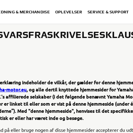
DNING & MERCHANDISE
OPLEVELSER
SERVICE & SUPPORT
SVARSFRASKRIVELSESKLAU
erklæring indeholder de vilkår, der gælder for denne hjemme
a-motor.eu
, og alle dertil knyttede hjemmesider for Yama
.'s affilierede selskaber (i det følgende benævnt Yamaha Mo
r er linket til eller som er vist på denne hjemmeside (under
erne”). Med "denne hjemmeside", henvises til det specifikk
tisk er eller har været inde og besøge.
nd på eller bruge nogen af disse hjemmesider accepterer du udt