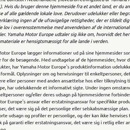
). Hvis du bruger denne hjemmeside fra et andet land, er du ans
e af alle gældende lokale love. Derudover udelukker eller beg
rklæring ingen af de ufravigelige rettigheder, der er tildelt dig
de lov i overensstemmelse med anvendelsen af de international
ler. Yamaha Motor Europe udtaler sig ikke om, hvorvidt det her
materiale er hensigtsmæssigt for alle lande i verden.
otor Europe lægger informationer ud på sine hjemmesider so
r for de besøgende. Med undtagelse af de hjemmesider, hvor d
ukter, har Yamaha Motor Europe's produktinformation udelukk
 formål. Oplysninger om og henvisninger til enkeltpersoner, de
e eller personer med anden ansættelse hos eller tilknytning t
pe, har udelukkende et informativt sigte. Under ingen omstæ
eltpersoner og/eller deres udsagn på hjemmesiderne forbind
r Europe's ansvar eller erstatningsansvar for specifikke produ
ser, det være sig på det personlige eller selskabsmæssige plan.
orte udsagn og profiler er personlige, og der kan ikke henvises t
 på garanti eller erstatningsansvar, det være sig i retlig eller 
ng.