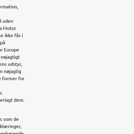
ormation,
il uden
ha Motor
 ikke fås i
 på
or Europe
 nøjagtigt
ens udstyr,
n nøjagtig
e former for
s
derlagt dem.
es som de
klæringer,
, vedrørende