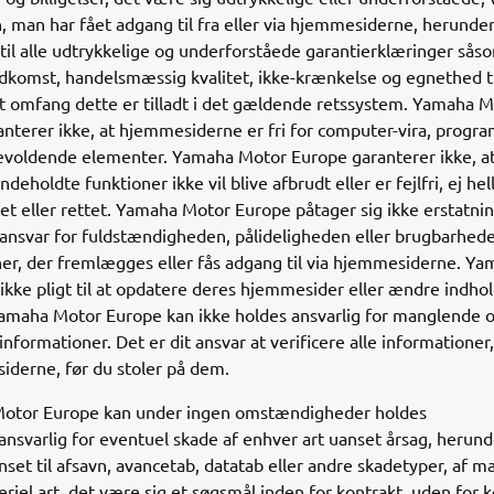
, man har fået adgang til fra eller via hjemmesiderne, herunde
il alle udtrykkelige og underforståede garantierklæringer sås
adkomst, handelsmæssig kvalitet, ikke-krænkelse og egnethed ti
et omfang dette er tilladt i det gældende retssystem. Yamaha 
nterer ikke, at hjemmesiderne er fri for computer-vira, program
evoldende elementer. Yamaha Motor Europe garanterer ikke, at
ndeholdte funktioner ikke vil blive afbrudt eller er fejlfri, ej helle
et eller rettet. Yamaha Motor Europe påtager sig ikke erstatni
 ansvar for fuldstændigheden, pålideligheden eller brugbarhed
er, der fremlægges eller fås adgang til via hjemmesiderne. Y
ikke pligt til at opdatere deres hjemmesider eller ændre indhol
Yamaha Motor Europe kan ikke holdes ansvarlig for manglende 
informationer. Det er dit ansvar at verificere alle informationer,
iderne, før du stoler på dem.
tor Europe kan under ingen omstændigheder holdes
ansvarlig for eventuel skade af enhver art uanset årsag, herun
set til afsavn, avancetab, datatab eller andre skadetyper, af ma
iel art, det være sig et søgsmål inden for kontrakt, uden for k