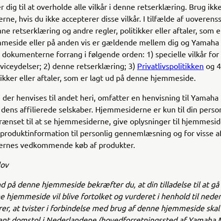
r dig til at overholde alle vilkår i denne retserklæring. Brug ikk
ne, hvis du ikke accepterer disse vilkår. I tilfælde af uovere
e retserklæring og andre regler, politikker eller aftaler, som e
meside eller på anden vis er gældende mellem dig og Yamaha
 dokumenterne forrang i følgende orden: 1) specielle vilkår for
rviceydelser; 2) denne retserklæring; 3)
Privatlivspolitikken
og 4
itikker eller aftaler, som er lagt ud på denne hjemmeside.
er henvises til andet heri, omfatter en henvisning til Yamaha
 dens affilierede selskaber. Hjemmesiderne er kun til din perso
ænset til at se hjemmesiderne, give oplysninger til hjemmesid
roduktinformation til personlig gennemlæsning og for visse a
rnes vedkommende køb af produkter.
lov
nd på denne hjemmeside bekræfter du, at din tilladelse til at gå
 hjemmeside vil blive fortolket og vurderet i henhold til neder
er, at tvister i forbindelse med brug af denne hjemmeside skal
nt domstol i Nederlandene (hovedforretningssted af Yamaha 