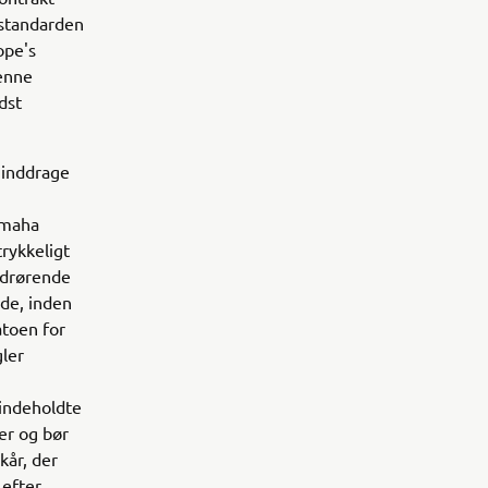
 standarden
ope's
denne
dst
 inddrage
Yamaha
rykkeligt
vedrørende
ide, inden
atoen for
gler
 indeholdte
er og bør
år, der
 efter