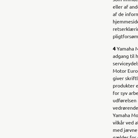
eller af an
af de infor
hjemmesider
retserklæri
pligtforsø
4
Yamaha Mot
adgang til
serviceydel
Motor Euro
giver skrif
produkter e
for syv arb
udførelsen 
vedrørende
Yamaha Moto
vilkår ved 
med jævne 
gælder for