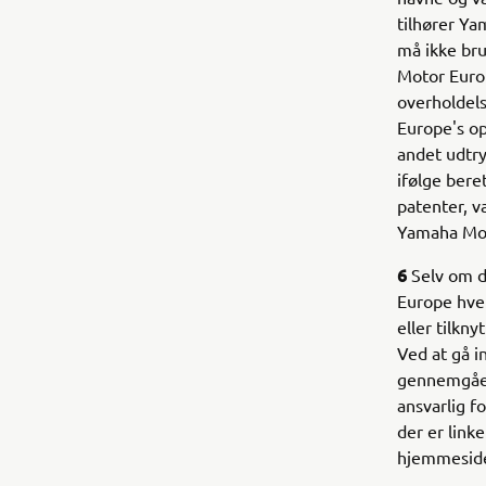
tilhører Y
må ikke bru
Motor Europ
overholdel
Europe's o
andet udtry
ifølge beret
patenter, v
Yamaha Moto
6
Selv om d
Europe hver
eller tilkn
Ved at gå 
gennemgået 
ansvarlig f
der er link
hjemmeside 