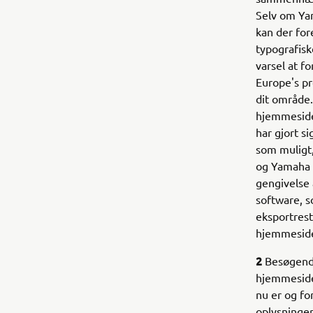
Selv om Yam
kan der for
typografisk
varsel at 
Europe's pr
dit område.
hjemmeside
har gjort s
som muligt,
og Yamaha M
gengivelse 
software, s
eksportrest
hjemmesider
2
Besøgende 
hjemmesider
nu er og fo
oplysninger