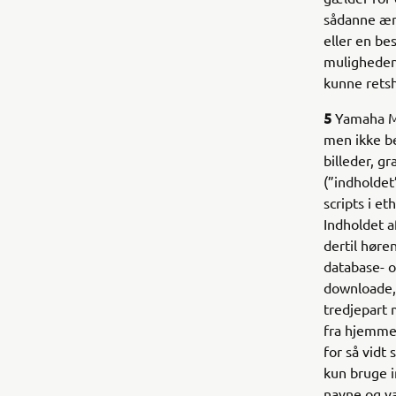
sådanne ænd
eller en be
muligheden 
kunne rets
5
Yamaha Mo
men ikke beg
billeder, g
(”indholdet
scripts i e
Indholdet a
dertil høre
database- 
downloade, 
tredjepart 
fra hjemme
for så vidt
kun bruge i
navne og v