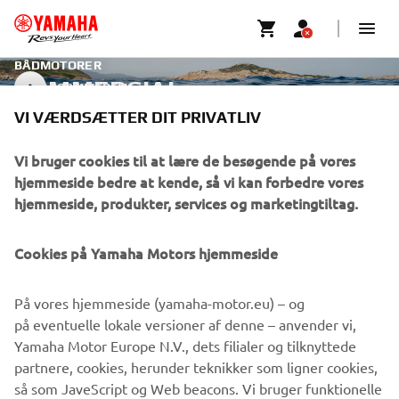
BÅDMOTORER
COMMERCIAL
COMMERCIAL
VI VÆRDSÆTTER DIT PRIVATLIV
Vi bruger cookies til at lære de besøgende på vores
VIRKSOMHED
hjemmeside bedre at kende, så vi kan forbedre vores
hjemmeside, produkter, services og marketingtiltag.
B2B
Cookies på Yamaha Motors hjemmeside
MERE YAMAHA
På vores hjemmeside (yamaha-motor.eu) – og
SUPPORT
på eventuelle lokale versioner af denne – anvender vi,
Yamaha Motor Europe N.V., dets filialer og tilknyttede
partnere, cookies, herunder teknikker som ligner cookies,
så som JaveScript og Web beacons. Vi bruger funktionelle
NYHEDSBREV