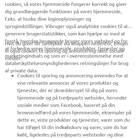
cookies, så vores hjemmeside fungerer korrekt og giver
Vær den første til at få besked om de seneste tilbud, særlige
dig grundlæggende funktioner på vores hjemmeside,
arrangementer, nye udgivelser og meget mere.
f.eks. at huske dine loginoplysninger og
sprogindstillinger. Vibruger også analytiske cookies til at
generere brugerstatistikker, som kan hjælpe os med at
forstå, hvordan besøgende bruger vores websted og for
Hvis du giver dit samtykke via knappen nedenfor, bruger
TILMELD DIG
at forbedre vores hjemmeside, produkter, tjenester og
vi også cookies til sporing og annoncering samt sociale
marketingindsats og som er i overensstemmelse med
medier:
databeskyttelsesmyndighedernes retningslinjer for brug
Læs vores privatlivspolitik for at lære, hvordan vi behandler dine
personlige data:
Privatlivspolitik
af private data.
Cookies til sporing og annoncering anvendes for at
vise relevante annoncer af vores produkter og
Denmark (Danish)
tjenester, der er skræddersyet til dig på vores
hjemmeside og på tredjeparts websider, herunder
sociale medier som Facebook, baseret på din
browseradfærd på vores hjemmeside, eksempler på
dette er, viste produkter og tjenester, varer som du
© Copyright - 2026 Yamaha Motor Europe N.V. - All Rights
har tilføjet til din indkøbskurv og varer, som du har
Reserved
købt, ligeledes på tredjeparts websteder og dine